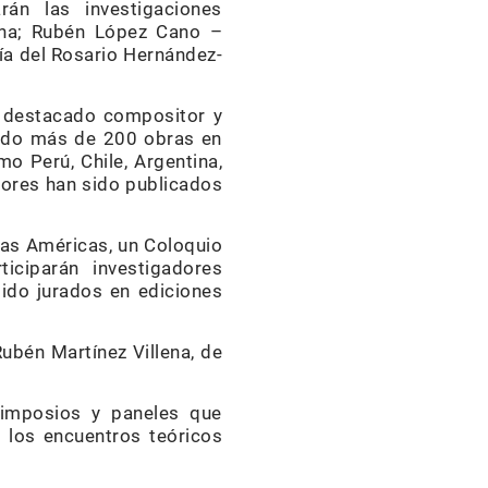
rán las investigaciones
tina; Rubén López Cano –
ía del Rosario Hernández-
l destacado compositor y
enido más de 200 obras en
o Perú, Chile, Argentina,
iores han sido publicados
 las Américas, un Coloquio
iciparán investigadores
ido jurados en ediciones
ubén Martínez Villena, de
simposios y paneles que
a los encuentros teóricos