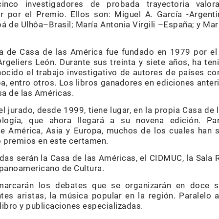
inco investigadores de probada trayectoria valora
r por el Premio. Ellos son: Miguel A. García -Argen
 de Ulhôa–Brasil; María Antonia Virgili –España; y Mar
a de Casa de las América fue fundado en 1979 por e
rgeliers León. Durante sus treinta y siete años, ha t
ocido el trabajo investigativo de autores de países com
a, entro otros. Los libros ganadores en ediciones anter
sa de las Américas.
el jurado, desde 1999, tiene lugar, en la propia Casa de
ología, que ahora llegará a su novena edición. Part
e América, Asia y Europa, muchos de los cuales han s
o premios en este certamen.
das serán la Casa de las Américas, el CIDMUC, la Sala R
spanoamericano de Cultura.
marcarán los debates que se organizarán en doce 
tes aristas, la música popular en la región. Paralelo 
ibro y publicaciones especializadas.