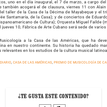
os, uno en el día inaugural, el 7 de marzo, a cargo del
 también acogerá el de clausura, viernes 11 con Alai
del taller de la Casa de la Décima de Mayabeque y el t
dée Santamaría, de la Casa); y de conciertos de Eduar
ispanoamericano de Cultura); Orquesta Miguel Faílde (m
l jueves 10, Fábrica de Arte Cubano será sede de vario
usicología a la Casa de las Américas, que ha deve
ina en nuestro continente. Su historia ha quedado ma
s relevantes en los estudios de la cultura musical latino
 DIARIO
,
CASA DE LAS AMÉRICAS
,
PREMIO DE MUSICOLOGÍA DE CA
¿TE GUSTA ESTE CONTENIDO?