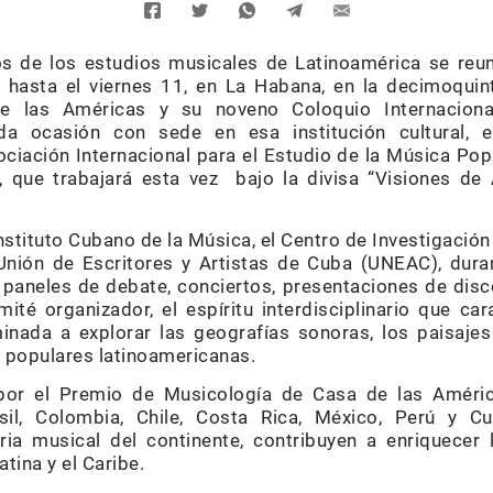
s de los estudios musicales de Latinoamérica se reu
 hasta el viernes 11, en La Habana, en la decimoquin
e las Américas y su noveno Coloquio Internacio
nda ocasión con sede en esa institución cultural,
ociación Internacional para el Estudio de la Música Pop
 que trabajará esta vez bajo la divisa “Visiones de
nstituto Cubano de la Música, el Centro de Investigación
ión de Escritores y Artistas de Cuba (UNEAC), dura
 paneles de debate, conciertos, presentaciones de disco
ité organizador, el espíritu interdisciplinario que car
nada a explorar las geografías sonoras, los paisajes
 populares latinoamericanas.
por el Premio de Musicología de Casa de las Améri
il, Colombia, Chile, Costa Rica, México, Perú y C
ria musical del continente, contribuyen a enriquecer 
tina y el Caribe.