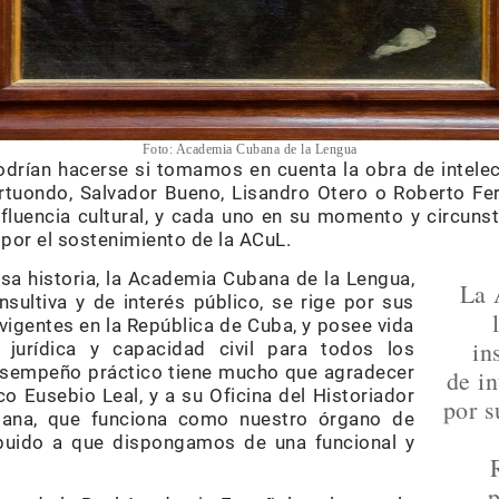
Foto: Academia Cubana de la Lengua
drían hacerse si tomamos en cuenta la obra de intele
rtuondo, Salvador Bueno, Lisandro Otero o Roberto Fe
nfluencia cultural, y cada uno en su momento y circuns
por el sostenimiento de la ACuL.
a historia, la Academia Cubana de la Lengua,
La 
nsultiva y de interés público, se rige por sus
 vigentes en la República de Cuba, y posee vida
in
 jurídica y capacidad civil para todos los
desempeño práctico tiene mucho que agradecer
de in
o Eusebio Leal, y a su Oficina del Historiador
por s
bana, que funciona como nuestro órgano de
ibuido a que dispongamos de una funcional y