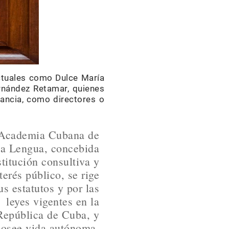
ctuales como Dulce María
rnández Retamar, quienes
tancia, como directores o
Academia Cubana de
la Lengua, concebida
stitución consultiva y
terés público, se rige
us estatutos y por las
leyes vigentes en la
República de Cuba, y
posee vida autónoma,