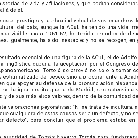
 historias de vida y afiliaciones, y que podían conside
llá de él.
que el prestigio y la obra individual de sus miembros
ultural del país, aunque la ACuL ha tenido una vida irr
ás visible hasta 1951-52; ha tenido períodos de decai
es, igualmente, ha sido inestable; y no se recogen, en
sultado esencial de una figura de la ACuL, el de Adolfo
la lingüística cubana: la aceptación por el Congreso 
ispanoamericano. Tortoló se atrevió no solo a tomar c
estigmatizado del seseo, sino a procurar ante la Acad
al en que apoyar su defensa de la pronunciación hispano
ca de igual mérito que la de Madrid, con ostensible s
o y de sus más altos valores, dentro de la comunidad d
te valoraciones peyorativas: “Ni se trata de incultura, ni
que cualquiera de estas causas sería un defecto, y no s
car defecto”, para concluir que el problema estaba en
a autoridad de Tomás Navarro Tomás para fundamenta