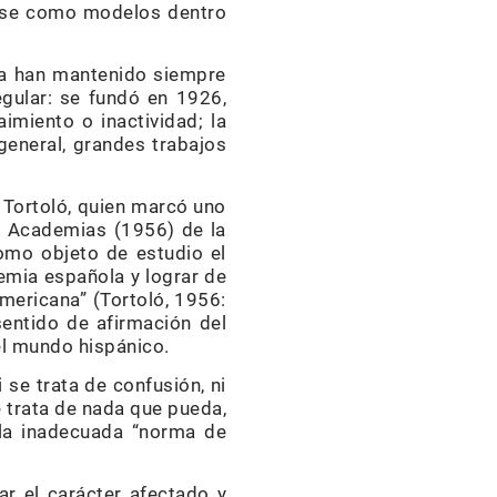
rarse como modelos dentro
 la han mantenido siempre
egular: se fundó en 1926,
miento o inactividad; la
 general, grandes trabajos
 Tortoló, quien marcó uno
de Academias (1956) de la
omo objeto de estudio el
emia española y lograr de
americana” (Tortoló, 1956:
entido de afirmación del
el mundo hispánico.
 se trata de confusión, ni
e trata de nada que pueda,
 la inadecuada “norma de
r el carácter afectado y