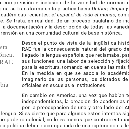
o comprensión e inclusión de la variedad de normas d
 lema se transforma en la práctica hacia
Unifica, limpia y 
académicas recientes
: el español de todo el mundo
, con
e. Se trata, en realidad, de un proceso paulatino de i
la documentación y la descripción de todas las variedad
rensión en una comunidad cultural de base histórica.
Desde el punto de vista de la lingüística histó
sta
RAE fue la consecuencia natural del grado d
órica,
llegado la lengua española, que reclamaba, p
a RAE
sus funciones, una labor de selección y fijac
para la escritura, tomando en cuenta las más 
En la medida en que se asocia lo académic
imaginario de las personas, los dictados de
bía
oficiales en escuelas e instituciones.
En cambio en América, una vez que habían t
independentistas, la creación de academias 
por la preocupación de uno y otro lado del At
lengua. Si es cierto que para algunos estos intentos si
uo poderío colonial, no lo es menos que contrarrestaba
ia política debía ir acompañada de una ruptura con la l