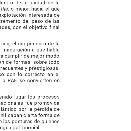
entro de la unidad de la
fija
, o mejor, hacia el que
 explotación interesada de
ncremento del peso de las
es, con el objetivo final
rica, el surgimiento de la
e maduración a que había
ara cumplir de mejor modo
ión de formas, sobre todo
frecuentes y prestigiosas.
o con lo correcto en el
 la RAE se convierten en
enido lugar los procesos
nacionales fue promovida
lántico por la pérdida de
gnificaban cierta forma de
n las posturas de quienes
engua patrimonial.