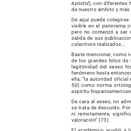
Apóstol
), con diferentes
de nuestro ámbito y más a
De aquí puede colegirse 
visible en el panorama c
pero no comenzó a ser m
salida de sus publicacion
colectivos realizados…
Baste mencionar, como re
de los grandes hitos de 
legitimidad del seseo h
fenómeno hasta entonces 
ella, “la autoridad ofici
50) como norma ortológi
espíritu hispanoamerican
De cara al seseo, no admi
se trata de descuido. Por
ni remotamente, signifi
valoración” (73).
El académico acudió a l