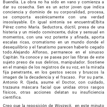
Buendía. La obra no ha sido en vano y comienza a
dar su cosecha. Sen es un actor joven que indica
conciencia y dominio de su corporalidad, procesa,
se comporta escénicamente con una verdad
insoslayable. En igual sintonía se encuentraElbita
Pérez como María. Seductora, dúctil, presa de una
histeria y un miedo convincente, dulce y sensual en
momentos, con una voz potente y afinada, aporta
escalas ricas, cromatismo en un mundo donde el
desequilibrio y el fanatismo parecen haberlo cegado
todo.Alejando Alfonso, permanece en el sinuoso
Capitán. Ya conoce y se pasea por las fibras de este
sujeto preso de sus delirios, manipulador. Sostiene
en el manejo de los registros de su voz, en la mirada
fija penetrante, en los gestos secos y bruscos la
imagen de la decadencia y el fracaso. Por su parte.
Antonio R. Ojeda, asume el Doctor, con cuidado,
trazauna máscara facial que unidaa otros rasgos
físicos, otras acciones delatan su insuficiencia
científica.
Creo que la reposición de
Woyzeck
, en este minuto