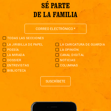
SÉ PARTE
DE LA FAMILIA
TODAS LAS SECCIONES
LA JIRIBILLA DE PAPEL
LA CARICATURA DE GUARDIA
POESÍA
LA OPINIÓN
LA MIRADA
CANAL DIGITAL
DOSSIER
NOTICIAS
ENTREVISTAS
COLUMNAS
BIBLIOTECA
SUSCRÍBETE