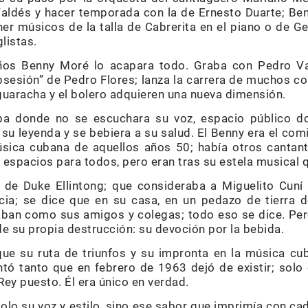
aldés y hacer temporada con la de Ernesto Duarte; Be
ner músicos de la talla de Cabrerita en el piano o de 
listas.
años Benny Moré lo acapara todo. Graba con Pedro 
bsesión” de Pedro Flores; lanza la carrera de muchos
 guaracha y el bolero adquieren una nueva dimensión.
uba donde no se escuchara su voz, espacio público d
su leyenda y se bebiera a su salud. El Benny era el comi
sica cubana de aquellos años 50; había otros cantant
espacios para todos, pero eran tras su estela musical q
 de Duke Ellintong; que consideraba a Miguelito Cuní
ia; se dice que en su casa, en un pedazo de tierra 
maban como sus amigos y colegas; todo eso se dice. Pe
 de su propia destrucción: su devoción por la bebida.
ue su ruta de triunfos y su impronta en la música cub
tó tanto que en febrero de 1963 dejó de existir; solo 
ey puesto. Él era único en verdad.
solo su voz y estilo, sino ese sabor que imprimía con c