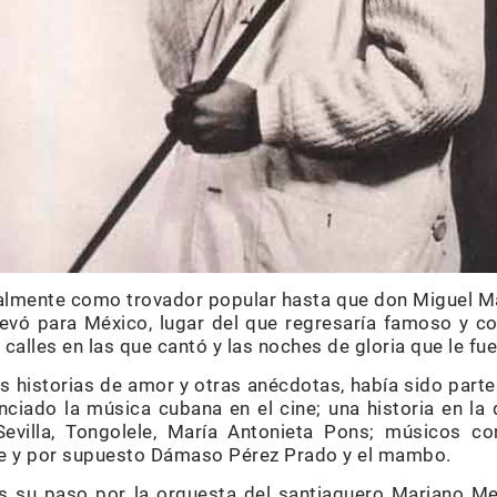
ialmente como trovador popular hasta que don Miguel M
levó para México, lugar del que regresaría famoso y c
as calles en las que cantó y las noches de gloria que le f
 historias de amor y otras anécdotas, había sido parte
nciado la música cubana en el cine; una historia en la
evilla, Tongolele, María Antonieta Pons; músicos co
ve y por supuesto Dámaso Pérez Prado y el mambo.
as su paso por la orquesta del santiaguero Mariano Me