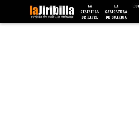
LA
LA
PO
JIRIBILLA
CARICATURA
DE PAPEL
DE GUARDIA