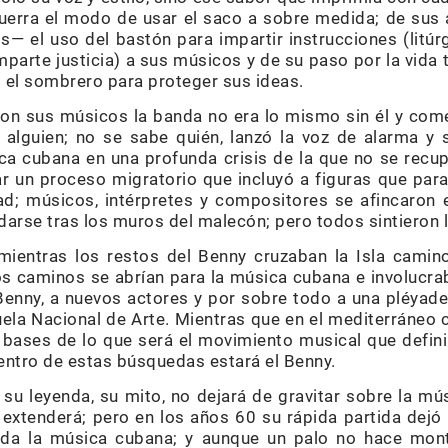
uerra el modo de usar el saco a sobre medida; de sus
— el uso del bastón para impartir instrucciones (litúr
parte justicia) a sus músicos y de su paso por la vida 
 el sombrero para proteger sus ideas.
n sus músicos la banda no era lo mismo sin él y comen
alguien; no se sabe quién, lanzó la voz de alarma y 
ca cubana en una profunda crisis de la que no se recup
r un proceso migratorio que incluyó a figuras que pa
d; músicos, intérpretes y compositores se afincaron e
darse tras los muros del malecón; pero todos sintieron 
ientras los restos del Benny cruzaban la Isla camin
vos caminos se abrían para la música cubana e involuc
enny, a nuevos actores y por sobre todo a una pléyade
ela Nacional de Arte. Mientras que en el mediterráneo 
bases de lo que será el movimiento musical que defin
centro de estas búsquedas estará el Benny.
 su leyenda, su mito, no dejará de gravitar sobre la m
extenderá; pero en los años 60 su rápida partida dejó
a la música cubana; y aunque un palo no hace monte