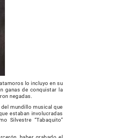
atamoros lo incluyo en su
on ganas de conquistar la
ueron negadas.
 del mundillo musical que
 que estaban involucradas
mo Silvestre “Tabaquito”
rcerón, haber grabado el