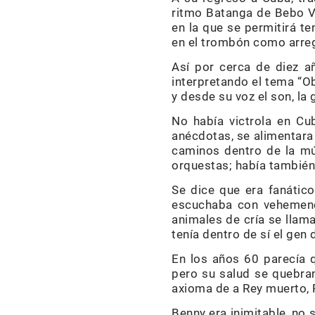
ritmo Batanga de Bebo V
en la que se permitirá te
en el trombón como arreg
Así por cerca de diez 
interpretando el tema “O
y desde su voz el son, la
No había victrola en C
anécdotas, se alimentara 
caminos dentro de la mú
orquestas; había también 
Se dice que era fanático
escuchaba con vehemenc
animales de cría se lla
tenía dentro de sí el gen
En los años 60 parecía q
pero su salud se quebran
axioma de a Rey muerto, R
Benny era inimitable, no 