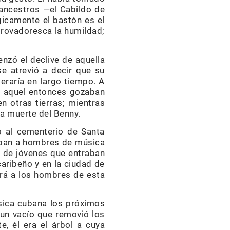
 ancestros —el Cabildo de
gicamente el bastón es el
trovadoresca la humildad;
zó el declive de aquella
se atrevió a decir que su
eraría en largo tiempo. A
ra aquel entonces gozaban
n otras tierras; mientras
la muerte del Benny.
o al cementerio de Santa
raban a hombres de música
 de jóvenes que entraban
caribeño y en la ciudad de
irá a los hombres de esta
úsica cubana los próximos
 un vacío que removió los
, él era el árbol a cuya