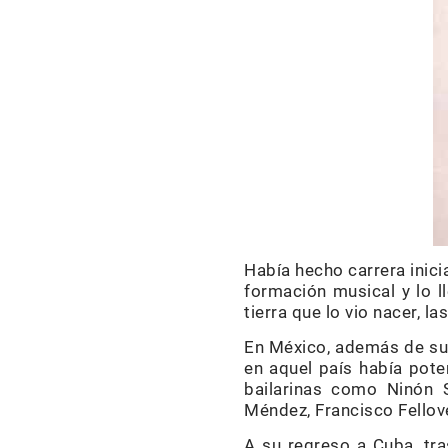
Había hecho carrera inic
formación musical y lo l
tierra que lo vio nacer, l
En México, además de sus
en aquel país había pote
bailarinas como Ninón S
Méndez, Francisco Fello
A su regreso a Cuba, tr