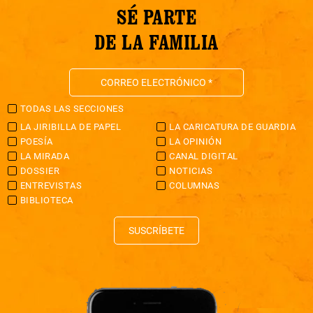
SÉ PARTE
DE LA FAMILIA
TODAS LAS SECCIONES
LA JIRIBILLA DE PAPEL
LA CARICATURA DE GUARDIA
POESÍA
LA OPINIÓN
LA MIRADA
CANAL DIGITAL
DOSSIER
NOTICIAS
ENTREVISTAS
COLUMNAS
BIBLIOTECA
SUSCRÍBETE