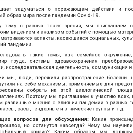
ашает задуматься о поражающем действии и по
й образ мира после пандемии Covid-19.
у тему с разных точек зрения, мы приглашаем с
оим видением и анализом событий с помощью матери
сматриваются аспекты, касающиеся социальных, куль
вий пандемии.
ледовать такие темы, как семейное окружение
мир труда, системы здравоохранения, преобразов
ки, исследовательская деятельность, коммуникация и
и мы, люди, пережили распространение болезни н
ощутили на себе механизмы, применяемые для предо
ресованы собрать на этой диалогической площ
чатлениях. Поэтому мы приглашаем к участию всех,
 различные мнения о влиянии пандемии в разных ге
лассы, расы, гендерные и этнические группы и т.д.
щих вопросов для обсуждения:
Какие происшед
прошлое, но останутся навсегда? Чему мы научил
лобальный кризис? Каким образом мы должны