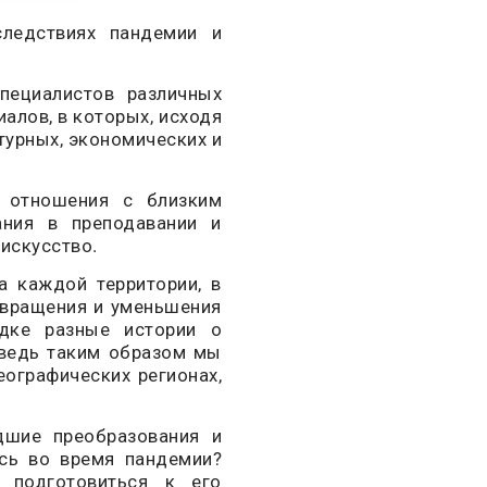
следствиях пандемии и
пециалистов различных
алов, в которых, исходя
турных, экономических и
, отношения с близким
ания в преподавании и
 искусство.
а каждой территории, в
твращения и уменьшения
адке разные истории о
 ведь таким образом мы
ографических регионах,
шие преобразования и
ись во время пандемии?
 подготовиться к его