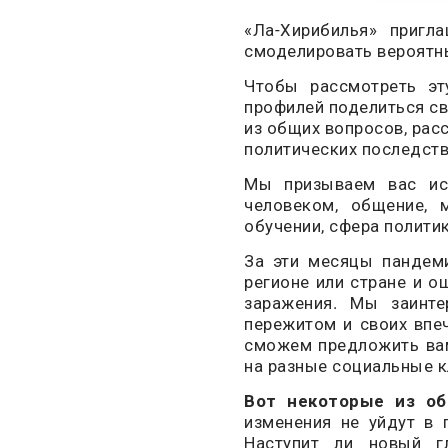
«Ла-Хирибилья» пригл
смоделировать вероятны
Чтобы рассмотреть эт
профилей поделиться св
из общих вопросов, рас
политических последст
Мы призываем вас исс
человеком, общение, 
обучении, сфера полити
За эти месяцы пандеми
регионе или стране и 
заражения. Мы заинте
пережитом и своих впе
сможем предложить вам
на разные социальные к
Вот некоторые из об
изменения не уйдут в 
Наступит ли новый г