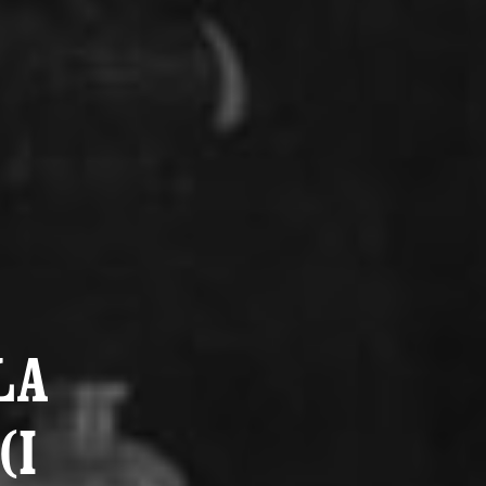
LA
(I