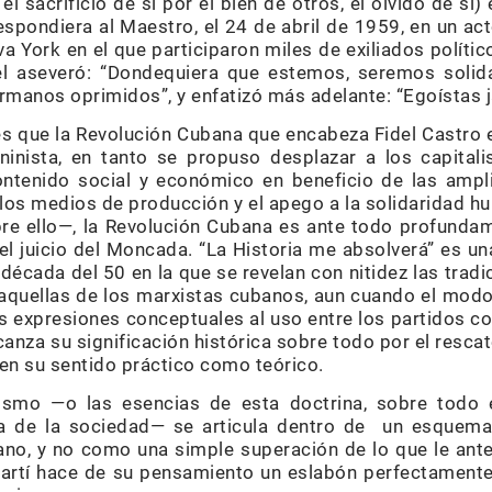
el sacrificio de sí por el bien de otros, el olvido de sí
spondiera al Maestro, el 24 de abril de 1959, en un a
a York en el que participaron miles de exiliados polít
del aseveró: “Dondequiera que estemos, seremos solid
ermanos oprimidos”, y enfatizó más adelante: “Egoístas
es que la Revolución Cubana que encabeza Fidel Castro e
inista, en tanto se propuso desplazar a los capitali
ontenido social y económico en beneficio de las ampl
 los medios de producción y el apego a la solidaridad 
bre ello—, la Revolución Cubana es ante todo profundam
el juicio del Moncada. “La Historia me absolverá” es un
década del 50 en la que se revelan con nitidez las tradi
 aquellas de los marxistas cubanos, aun cuando el modo
as expresiones conceptuales al uso entre los partidos c
canza su significación histórica sobre todo por el rescat
 en su sentido práctico como teórico.
nismo —o las esencias de esta doctrina, sobre todo 
sta de la sociedad— se articula dentro de un esquem
o, y no como una simple superación de lo que le ante
 Martí hace de su pensamiento un eslabón perfectamente 