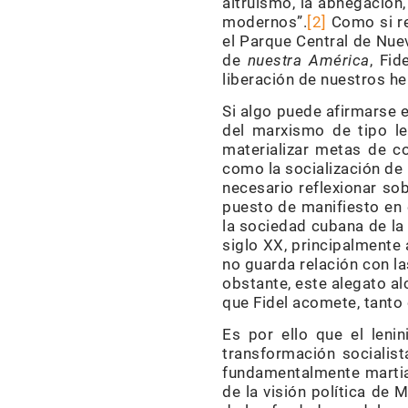
altruismo, la abnegación, 
modernos”.
[2]
Como si re
el Parque Central de Nuev
de
nuestra América
, Fi
liberación de nuestros h
Si algo puede afirmarse 
del marxismo de tipo len
materializar metas de c
como la socialización de
necesario reflexionar so
puesto de manifiesto en 
la sociedad cubana de la 
siglo XX, principalmente
no guarda relación con l
obstante, este alegato al
que Fidel acomete, tanto
Es por ello que el leni
transformación sociali
fundamentalmente martian
de la visión política de