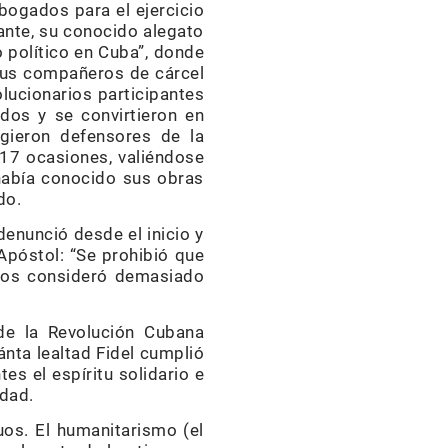
bogados para el ejercicio
tante, su conocido alegato
o político en Cuba”, donde
 sus compañeros de cárcel
lucionarios participantes
dos y se convirtieron en
gieron defensores de la
n 17 ocasiones, valiéndose
 había conocido sus obras
do.
enunció desde el inicio y
Apóstol: “Se prohibió que
n los consideró demasiado
 de la Revolución Cubana
nta lealtad Fidel cumplió
s el espíritu solidario e
idad.
uos. El humanitarismo (el