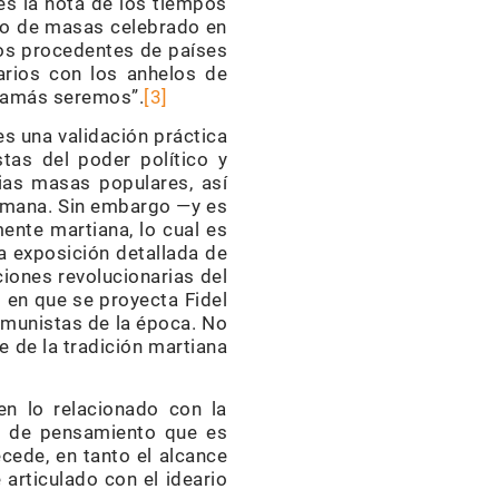
) es la nota de los tiempos
cto de masas celebrado en
icos procedentes de países
arios con los anhelos de
 jamás seremos”.
[3]
s una validación práctica
stas del poder político y
ias masas populares, así
humana. Sin embargo —y es
ente martiana, lo cual es
a exposición detallada de
ciones revolucionarias del
 en que se proyecta Fidel
omunistas de la época. No
e de la tradición martiana
en lo relacionado con la
a de pensamiento que es
cede, en tanto el alcance
articulado con el ideario