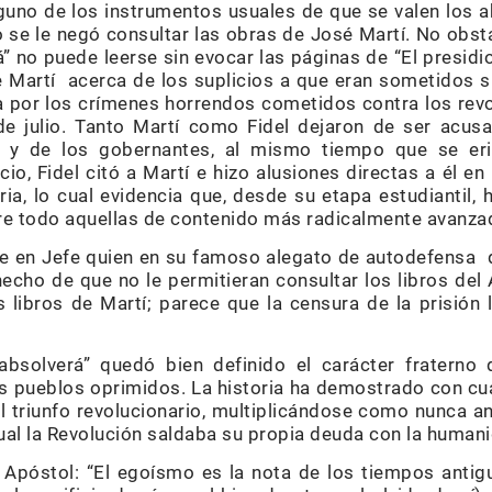
guno de los instrumentos usuales de que se valen los a
o se le negó consultar las obras de José Martí. No obs
” no puede leerse sin evocar las páginas de “El presidi
e Martí acerca de los suplicios a que eran sometidos
a por los crímenes horrendos cometidos contra los revo
de julio. Tanto Martí como Fidel dejaron de ser acusa
 y de los gobernantes, al mismo tiempo que se eri
icio, Fidel citó a Martí e hizo alusiones directas a él e
a, lo cual evidencia que, desde su etapa estudiantil,
e todo aquellas de contenido más radicalmente avanza
 en Jefe quien en su famoso alegato de autodefensa d
echo de que no le permitieran consultar los libros del 
 libros de Martí; parece que la censura de la prisió
bsolverá” quedó bien definido el carácter fraterno
os pueblos oprimidos. La historia ha demostrado con cuá
triunfo revolucionario, multiplicándose como nunca ante
cual la Revolución saldaba su propia deuda con la human
 Apóstol: “El egoísmo es la nota de los tiempos antig