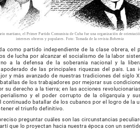
rio martiano, el Primer Partido Comunista de Cuba fue una organización de orientació
intereses obreros y populares. Foto: Tomada de la revista
Bohemia
da como partido independiente de la clase obrera, el
s de lucha por alcanzar el socialismo de la labor siste
no a la defensa de la soberanía nacional y la libe
 apoderado de las principales riquezas del país. Las
ejor y más avanzado de nuestras tradiciones del siglo 
atallas de los trabajadores por mejorar sus condicione
 su derecho a la tierra; en las acciones revolucionari
mperialismo y el poder corrupto de la oligarquía y su
l continuado batallar de los cubanos por el logro de la u
ener el triunfo definitivo.
reciso preguntar cuáles son las circunstancias peculiare
rtí que lo proyectan hacia nuestra época con un sentid