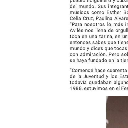
pueblo holguinero y cuba
del mundo. Sus integran
músicos como Esther Bor
Celia Cruz, Paulina Álvar
“Para nosotros lo más i
Avilés nos llena de org
toca en una tarina, en un
entonces sabes que tiene
mundo y dices que tocas 
con admiración. Pero so
se haya fundado en la tie
“Comencé hace cuarenta a
de la Juventud y los Est
todavía quedaban alguno
1988, estuvimos en el Fes