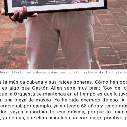
oward Allen Binhan recibió las distinciones Por la Cultura Nacional e Hijo Ilustre de
e la música cubana y sus raíces soneras. Cómo han po
es algo que Gastón Allen sabe muy bien: “Soy del cr
que la Orquesta se mantenga en el tiempo es que la juve
en una pieza de museo. Yo he sido enemigo de eso. A 
eracional; por ejemplo, ya yo tengo 68 años y tengo mú
llos vayan absorbiendo esa música, porque lo buen
n, y además, que ellos asimilen eso como algo positivo,