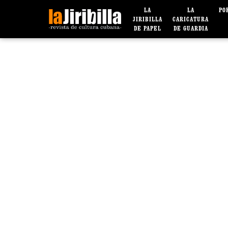
LA
LA
PO
JIRIBILLA
CARICATURA
DE PAPEL
DE GUARDIA