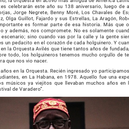
no, la orquesta en activo más antigua de América Latin
tes celebrarán este año su 138 aniversario, luego de
jas, Jorge Negrete, Benny Moré, Los Chavales de Es
ez, Olga Guillot, Fajardo y sus Estrellas, La Aragón, Rob
mportante es formar parte de esa historia. Más que ot
ullo y además, nos compromete. No es solamente cuand
 escenario; sino cuando vas por la calle y la gente si
s un pedacito en el corazón de cada holguinero. Y cuan
en la Orquesta Avilés que tiene tantos años de fundada
bre todo, los holguineros tenemos mucho orgullo de te
rra que nos vio nacer.
ños en la Orquesta. Recién ingresado yo participamos 
udiantes, en La Habana, en 1978. Aquello fue una expe
s músicos ya viejitos que llevaban muchos años en 
tival de Varadero”.