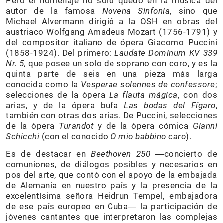
Pero el homenaje no solo quedó en la música del
autor de la famosa
Novena Sinfonía
, sino que
Michael Alvermann dirigió a la OSH en obras del
austriaco Wolfgang Amadeus Mozart (1756-1791) y
del compositor italiano de ópera Giacomo Puccini
(1858-1924). Del primero:
Laudate Dominum KV 339
Nr. 5,
que posee un solo de soprano con coro, y es la
quinta parte de seis en una pieza más larga
conocida como la
Vesperae solennes de confessore
;
selecciones de la ópera
La flauta mágica
, con dos
arias, y de la ópera bufa
Las bodas del Fígaro
,
también con otras dos arias. De Puccini, selecciones
de la ópera
Turandot
y de la ópera cómica
Gianni
Schicchi
(con el conocido
O mio babbino caro
).
Es de destacar en
Beethoven 250
―concierto de
comuniones, de diálogos posibles y necesarios en
pos del arte, que contó con el apoyo de la embajada
de Alemania en nuestro país y la presencia de la
excelentísima señora Heidrun Tempel, embajadora
de ese país europeo en Cuba― la participación de
jóvenes cantantes que interpretaron las complejas