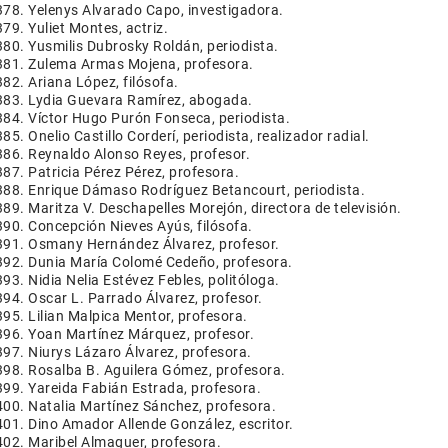
Yelenys Alvarado Capo, investigadora.
Yuliet Montes, actriz.
Yusmilis Dubrosky Roldán, periodista.
Zulema Armas Mojena, profesora.
Ariana López, filósofa.
Lydia Guevara Ramírez, abogada.
Víctor Hugo Purón Fonseca, periodista.
Onelio Castillo Corderí, periodista, realizador radial.
Reynaldo Alonso Reyes, profesor.
Patricia Pérez Pérez, profesora.
Enrique Dámaso Rodríguez Betancourt, periodista.
Maritza V. Deschapelles Morejón, directora de televisión.
Concepción Nieves Ayús, filósofa.
Osmany Hernández Álvarez, profesor.
Dunia María Colomé Cedeño, profesora.
Nidia Nelia Estévez Febles, politóloga.
Oscar L. Parrado Álvarez, profesor.
Lilian Malpica Mentor, profesora.
Yoan Martínez Márquez, profesor.
Niurys Lázaro Álvarez, profesora.
Rosalba B. Aguilera Gómez, profesora.
Yareida Fabián Estrada, profesora.
Natalia Martínez Sánchez, profesora.
Dino Amador Allende González, escritor.
Maribel Almaguer, profesora.