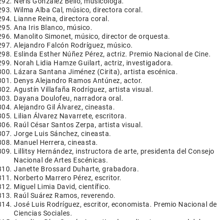
Neris González Bello, musicóloga.
Wilma Alba Cal, músico, directora coral.
Lianne Reina, directora coral.
Ana Iris Blanco, músico.
Manolito Simonet, músico, director de orquesta.
Alejandro Falcón Rodríguez, músico.
Eslinda Esther Núñez Pérez, actriz. Premio Nacional de Cine.
Norah Lidia Hamze Guilart, actriz, investigadora.
Lázara Santana Jiménez (Cirita), artista escénica.
Denys Alejandro Ramos Antúnez, actor.
Agustín Villafaña Rodríguez, artista visual.
Dayana Doulofeu, narradora oral.
Alejandro Gil Álvarez, cineasta.
Lilian Álvarez Navarrete, escritora.
Raúl César Santos Zerpa, artista visual.
Jorge Luis Sánchez, cineasta.
Manuel Herrera, cineasta.
Lillitsy Hernández, instructora de arte, presidenta del Consejo
Nacional de Artes Escénicas.
Janette Brossard Duharte, grabadora.
Norberto Marrero Pérez, escritor.
Miguel Limia David, científico.
Raúl Suárez Ramos, reverendo.
José Luis Rodríguez, escritor, economista. Premio Nacional de
Ciencias Sociales.