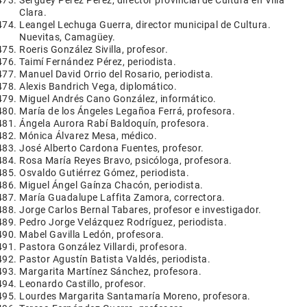
Serguey Pérez Pérez, director provincial de Cultura en Villa
Clara.
Leangel Lechuga Guerra, director municipal de Cultura.
Nuevitas, Camagüey.
Roeris González Sivilla, profesor.
Taimí Fernández Pérez, periodista.
Manuel David Orrio del Rosario, periodista.
Alexis Bandrich Vega, diplomático.
Miguel Andrés Cano González, informático.
María de los Ángeles Legañoa Ferrá, profesora.
Ángela Aurora Rabí Baldoquín, profesora.
Mónica Álvarez Mesa, médico.
José Alberto Cardona Fuentes, profesor.
Rosa María Reyes Bravo, psicóloga, profesora.
Osvaldo Gutiérrez Gómez, periodista.
Miguel Ángel Gaínza Chacón, periodista.
María Guadalupe Laffita Zamora, correctora.
Jorge Carlos Bernal Tabares, profesor e investigador.
Pedro Jorge Velázquez Rodríguez, periodista.
Mabel Gavilla Ledón, profesora.
Pastora González Villardi, profesora.
Pastor Agustín Batista Valdés, periodista.
Margarita Martínez Sánchez, profesora.
Leonardo Castillo, profesor.
Lourdes Margarita Santamaría Moreno, profesora.