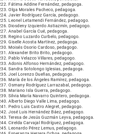
Fátima Addine Fernández, pedagoga.
Olga Morales Pacheco, pedagoga.
Javier Rodríguez García, pedagogo.
Leonel Letamendi Fernández, pedagogo.
Diosdeny Izquierdo Astiazmín, pedagogo.
Anabel García Cué, pedagoga.
Regino Luzardo Curbelo, pedagogo.
Giselle Acosta Martínez, pedagoga.
Moisés Osorio Cardoso, pedagogo.
Alexander Brito Brito, pedagogo.
Pablo Velazco Villares, pedagogo.
Adonis Alfonso Hernández, pedagogo.
Sandra Sotolongo Iglesias, pedagoga.
Joel Lorenzo Dueñas, pedagogo.
María de los Ángeles Ramírez, pedagoga.
Osmany Rodríguez Larrazabal, pedagogo.
Mariano Isla Guerra, pedagogo.
Silvia María Navarro Quintero, pedagoga.
Alberto Diego Valle Lima, pedagogo.
Pedro Luis Castro Alegret, pedagogo.
José Luis Hernández Báez, pedagogo.
Teresa de Jesús Guzmán Leyva, pedagoga.
Cirelda Carvajal Rodríguez, pedagoga.
Leonardo Pérez Lemus, pedagogo.
Esperanza Herrera Ochoa, pedagoga.