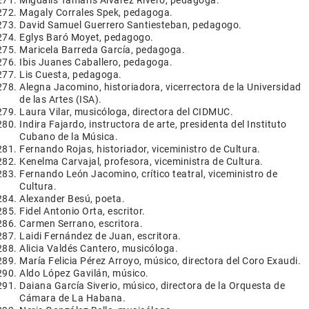
Migdalis Tamaris Álvarez Rivero, pedagoga.
Magaly Corrales Spek, pedagoga.
David Samuel Guerrero Santiesteban, pedagogo.
Eglys Baró Moyet, pedagogo.
Maricela Barreda García, pedagoga.
Ibis Juanes Caballero, pedagoga.
Lis Cuesta, pedagoga.
Alegna Jacomino, historiadora, vicerrectora de la Universidad
de las Artes (ISA).
Laura Vilar, musicóloga, directora del CIDMUC.
Indira Fajardo, instructora de arte, presidenta del Instituto
Cubano de la Música.
Fernando Rojas, historiador, viceministro de Cultura.
Kenelma Carvajal, profesora, viceministra de Cultura.
Fernando León Jacomino, crítico teatral, viceministro de
Cultura.
Alexander Besú, poeta.
Fidel Antonio Orta, escritor.
Carmen Serrano, escritora.
Laidi Fernández de Juan, escritora.
Alicia Valdés Cantero, musicóloga.
María Felicia Pérez Arroyo, músico, directora del Coro Exaudi.
Aldo López Gavilán, músico.
Daiana García Siverio, músico, directora de la Orquesta de
Cámara de La Habana.