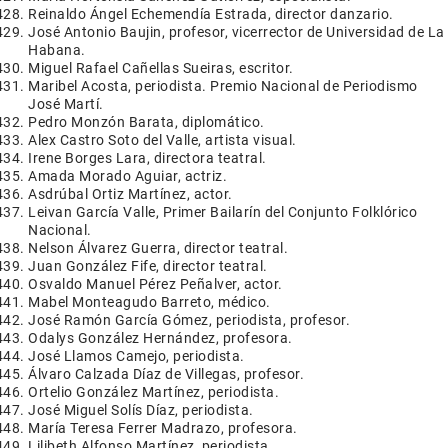
Reinaldo Ángel Echemendía Estrada, director danzario.
José Antonio Baujin, profesor, vicerrector de Universidad de La
Habana.
Miguel Rafael Cañellas Sueiras, escritor.
Maribel Acosta, periodista. Premio Nacional de Periodismo
José Martí.
Pedro Monzón Barata, diplomático.
Alex Castro Soto del Valle, artista visual.
Irene Borges Lara, directora teatral.
Amada Morado Aguiar, actriz.
Asdrúbal Ortiz Martínez, actor.
Leivan García Valle, Primer Bailarín del Conjunto Folklórico
Nacional.
Nelson Álvarez Guerra, director teatral.
Juan González Fife, director teatral.
Osvaldo Manuel Pérez Peñalver, actor.
Mabel Monteagudo Barreto, médico.
José Ramón García Gómez, periodista, profesor.
Odalys González Hernández, profesora.
José Llamos Camejo, periodista.
Álvaro Calzada Díaz de Villegas, profesor.
Ortelio González Martínez, periodista.
José Miguel Solís Díaz, periodista.
María Teresa Ferrer Madrazo, profesora.
Lilibeth Alfonso Martínez, periodista.