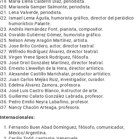
María Elena Calderín Díaz, periodista.
Marianela Samper Salmonte, periodista.
Lena Valverde, periodista.
Ismael Lema Águila, humorista gráfico, director del periódico
humorístico
Palante
.
Andrés Hernández Font, pianista, compositor.
Osvaldo Gutiérrez Gómez, humorista gráfico.
Nelson Amey Aragón Martínez, artista.
Jose Brito Cordero, actor, director teatral.
Wilfredo Rodríguez Álvarez, director teatral.
Virgen Yrene Speck Rodríguez, filósofa.
José Oriol González Martínez, director teatral.
Ernesto Llewellyn de la Hera, director artístico.
Alexander Castillo Marichalar, productor artístico.
Juan Carlos Mejías Ruiz, investigador, curador.
Edelma Álvarez Zamora, profesora.
José Luis Castro Blanco, instructor de arte.
Guillermo Calixto González Labrada, profesor.
Pedro Emilio Neyra Labañino, profesor.
Nancy Chacón Arteaga, profesora.
Internacionales:
Fernando Buen Abad Domínguez, filósofo, comunicador,
México/Argentina.
Cecilia Todd, cantante, Venezuela.