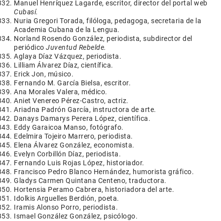
Manuel Henríquez Lagarde, escritor, director del portal web
Cubasí.
Nuria Gregori Torada, filóloga, pedagoga, secretaria de la
Academia Cubana de la Lengua.
Norland Rosendo González, periodista, subdirector del
periódico
Juventud Rebelde.
Aglaya Díaz Vázquez, periodista.
Lilliam Álvarez Díaz, científica.
Erick Jon, músico.
Fernando M. García Bielsa, escritor.
Ana Morales Valera, médico.
Aniet Venereo Pérez-Castro, actriz.
Ariadna Padrón García, instructora de arte.
Danays Damarys Perera López, científica.
Eddy Garaicoa Manso, fotógrafo.
Edelmira Tojeiro Marrero, periodista.
Elena Álvarez González, economista.
Evelyn Corbillón Díaz, periodista.
Fernando Luis Rojas López, historiador.
Francisco Pedro Blanco Hernández, humorista gráfico.
Gladys Carmen Quintana Centeno, traductora.
Hortensia Peramo Cabrera, historiadora del arte.
Idolkis Arguelles Berdión, poeta.
Iramis Alonso Porro, periodista.
Ismael González González, psicólogo.