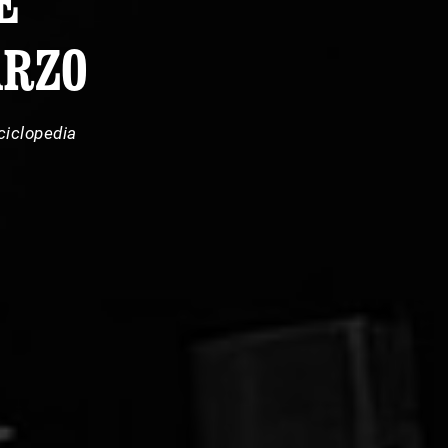
E
ARZO
ciclopedia