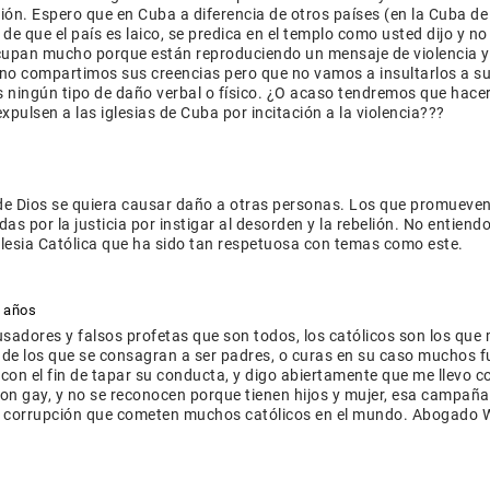
ación. Espero que en Cuba a diferencia de otros países (en la Cuba de
 de que el país es laico, se predica en el templo como usted dijo y no
cupan mucho porque están reproduciendo un mensaje de violencia y
no compartimos sus creencias pero que no vamos a insultarlos a s
s ningún tipo de daño verbal o físico. ¿O acaso tendremos que hace
pulsen a las iglesias de Cuba por incitación a la violencia???
e Dios se quiera causar daño a otras personas. Los que promueven
s por la justicia por instigar al desorden y la rebelión. No entiend
glesia Católica que ha sido tan respetuosa con temas como este.
 años
sadores y falsos profetas que son todos, los católicos son los que
de los que se consagran a ser padres, o curas en su caso muchos f
a con el fin de tapar su conducta, y digo abiertamente que me llevo c
on gay, y no se reconocen porque tienen hijos y mujer, esa campaña
la corrupción que cometen muchos católicos en el mundo. Abogado 