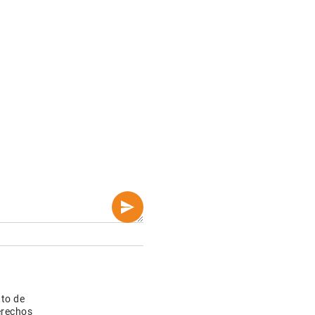
nto de
erechos