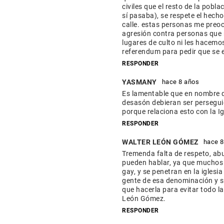
civiles que el resto de la pobl
sí pasaba), se respete el hecho
calle. estas personas me preo
agresión contra personas que 
lugares de culto ni les hacemo
referendum para pedir que se ex
RESPONDER
YASMANY
hace 8 años
Es lamentable que en nombre d
desasón debieran ser perseguida
porque relaciona esto con la I
RESPONDER
WALTER LEÓN GÓMEZ
hace 8
Tremenda falta de respeto, abu
pueden hablar, ya que muchos 
gay, y se penetran en la iglesi
gente de esa denominación y s
que hacerla para evitar todo 
León Gómez.
RESPONDER