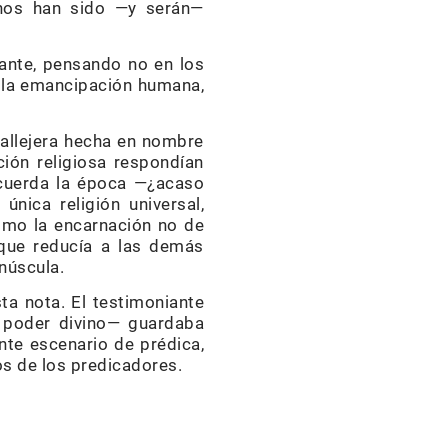
ernos han sido —y serán—
iante, pensando no en los
e la emancipación humana,
callejera hecha en nombre
ción religiosa respondían
recuerda la época —¿acaso
nica religión universal,
como la encarnación no de
a que reducía a las demás
inúscula.
a nota. El testimoniante
l poder divino— guardaba
te escenario de prédica,
os de los predicadores.