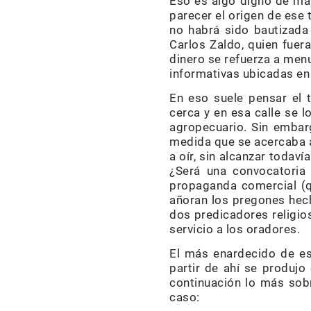
Eso es algo digno de may
parecer el origen de ese 
no habrá sido bautizada
Carlos Zaldo, quien fue
dinero se refuerza a men
informativas ubicadas en 
En eso suele pensar el t
cerca y en esa calle se 
agropecuario. Sin embarg
medida que se acercaba a
a oír, sin alcanzar todaví
¿Será una convocatoria 
propaganda comercial (q
añoran los pregones hecho
dos predicadores religios
servicio a los oradores.
El más enardecido de es
partir de ahí se produjo 
continuación lo más sobr
caso: