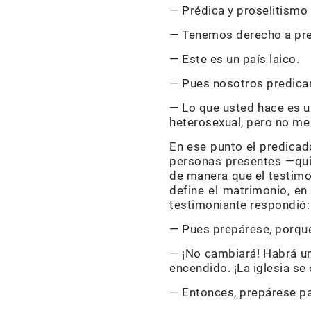
— Prédica y proselitismo e
— Tenemos derecho a pre
— Este es un país laico.
— Pues nosotros predica
— Lo que usted hace es u
heterosexual, pero no me
En ese punto el predicado
personas presentes —quiz
de manera que el testimon
define el matrimonio, en
testimoniante respondió:
— Pues prepárese, porque
— ¡No cambiará! Habrá un
encendido. ¡La iglesia s
— Entonces, prepárese par