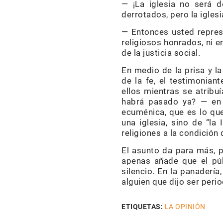
— ¡La iglesia no será d
derrotados, pero la iglesia
— Entonces usted represe
religiosos honrados, ni 
de la justicia social.
En medio de la prisa y l
de la fe, el testimonian
ellos mientras se atribu
habrá pasado ya? — en q
ecuménica, que es lo que
una iglesia, sino de “la
religiones a la condición 
El asunto da para más, 
apenas añade que el púb
silencio. En la panader
alguien que dijo ser peri
ETIQUETAS:
LA OPINIÓN