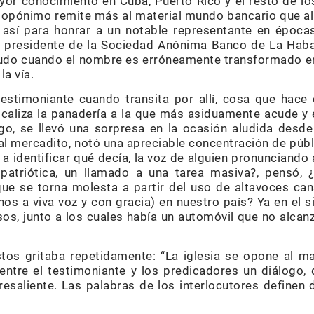
or conocimiento en Cuba, Puerto Rico y el resto de los 
topónimo remite más al material mundo bancario que al 
 así para honrar a un notable representante en época
ra presidente de la Sociedad Anónima Banco de La Haba
udo cuando el nombre es erróneamente transformado en
la vía.
estimoniante cuando transita por allí, cosa que hace
localiza la panadería a la que más asiduamente acude 
o, se llevó una sorpresa en la ocasión aludida desde 
l mercadito, notó una apreciable concentración de públ
a a identificar qué decía, la voz de alguien pronunciando
patriótica, un llamado a una tarea masiva?, pensó, ¿o
ue se torna molesta a partir del uso de altavoces can
s a viva voz y con gracia) en nuestro país? Ya en el si
os, junto a los cuales había un automóvil que no alcan
tos gritaba repetidamente: “La iglesia se opone al m
entre el testimoniante y los predicadores un diálogo, 
esaliente. Las palabras de los interlocutores definen 