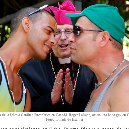
o de la Iglesia Católica Eucarística en Canadá, Roger LaRade, oficia una boda gay en 
Foto: Tomada de internet