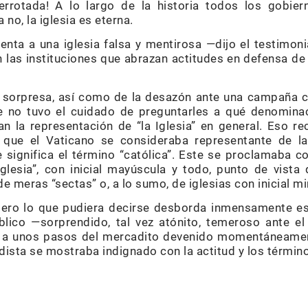
errotada! A lo largo de la historia todos los gobi
 no, la iglesia es eterna.
nta a una iglesia falsa y mentirosa —dijo el testimon
en las instituciones que abrazan actitudes en defensa d
a sorpresa, así como de la desazón ante una campaña 
te no tuvo el cuidado de preguntarles a qué denomina
ían la representación de “la Iglesia” en general. Eso 
ue el Vaticano se consideraba representante de la ú
 significa el término “católica”. Este se proclamaba 
 Iglesia”, con inicial mayúscula y todo, punto de vist
de meras “sectas” o, a lo sumo, de iglesias con inicial m
pero lo que pudiera decirse desborda inmensamente est
lico —sorprendido, tal vez atónito, temeroso ante e
ía, a unos pasos del mercadito devenido momentáneamen
odista se mostraba indignado con la actitud y los términ