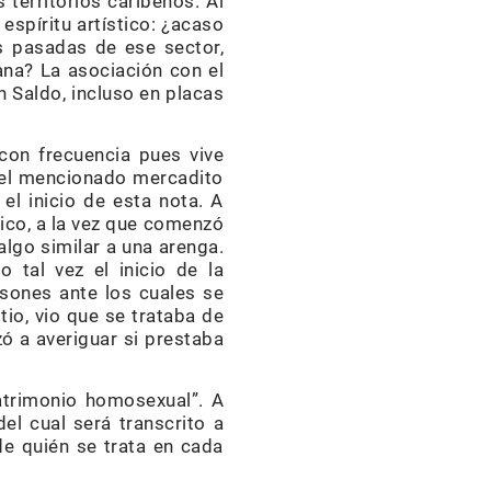
territorios caribeños. Al
espíritu artístico: ¿acaso
s pasadas de ese sector,
na? La asociación con el
 Saldo, incluso en placas
 con frecuencia pues vive
y el mencionado mercadito
el inicio de esta nota. A
ico, a la vez que comenzó
 algo similar a una arenga.
 tal vez el inicio de la
sones ante los cuales se
tio, vio que se trataba de
zó a averiguar si prestaba
atrimonio homosexual”. A
del cual será transcrito a
de quién se trata en cada