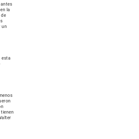
 antes
 en la
 de
us
r un
 esta
o
 menos
ueron
on
 tienen
Walter