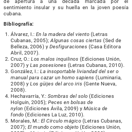
de apertura a una década marcada por el
sentimiento insular y su huella en la joven poesía
cubana.
Bibliografía:
Álvarez, I.:
En la madera del viento
(Letras
Cubanas, 2005);
Algunas cosas ciertas
(Sed de
Belleza, 2006) y
Desfiguraciones
(Casa Editora
Abril, 2007).
Cruz, O.:
Los malos inquilinos
(Ediciones Unión,
2007) y
Las posesiones
(Letras Cubanas, 2010).
González, I.:
La insoportable liviandad del ser o
manual para cazar un homo sapiens
(Luminaria,
2008) y
Los güijes del arco iris
(Gente Nueva,
2008).
Hechavarría, Y.:
Sombras del solo
(Ediciones
Holguín, 2005);
Peces en bolsas de
nylon
(Ediciones Ávila, 2009) y
Música de
fondo
(Ediciones La Luz, 2010).
Morales, M.:
El Círculo mágico
(Letras Cubanas,
2007);
El mundo como objeto
(Ediciones Unión,