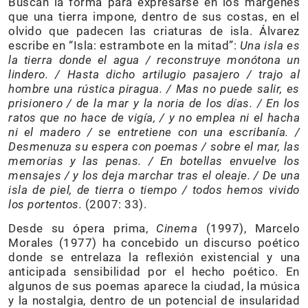
Buscan la forma para expresarse en los márgenes
que una tierra impone, dentro de sus costas, en el
olvido que padecen las criaturas de isla. Álvarez
escribe en “Isla: estrambote en la mitad”:
Una isla es
la tierra donde el agua / reconstruye monótona un
lindero. / Hasta dicho artilugio pasajero / trajo al
hombre una rústica piragua. / Mas no puede salir, es
prisionero / de la mar y la noria de los días. / En los
ratos que no hace de vigía, / y no emplea ni el hacha
ni el madero / se entretiene con una escribanía. /
Desmenuza su espera con poemas / sobre el mar, las
memorias y las penas. / En botellas envuelve los
mensajes / y los deja marchar tras el oleaje. / De una
isla de piel, de tierra o tiempo / todos hemos vivido
los portentos.
(2007: 33).
Desde su ópera prima,
Cinema
(1997), Marcelo
Morales (1977) ha concebido un discurso poético
donde se entrelaza la reflexión existencial y una
anticipada sensibilidad por el hecho poético. En
algunos de sus poemas aparece la ciudad, la música
y la nostalgia, dentro de un potencial de insularidad