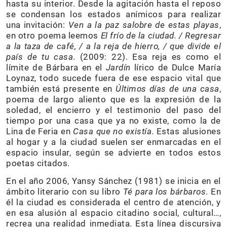
hasta su interior. Desde la agitación hasta el reposo
se condensan los estados anímicos para realizar
una invitación:
Ven a la paz salobre de estas playas
,
en otro poema leemos
El frío de la ciudad. / Regresar
a la taza de café, / a la reja de hierro, / que divide el
país de tu casa
. (2009: 22). Esa reja es como el
límite de Bárbara en el
Jardín
lírico de Dulce María
Loynaz, todo sucede fuera de ese espacio vital que
también está presente en
Últimos días de una casa
,
poema de largo aliento que es la expresión de la
soledad, el encierro y el testimonio del paso del
tiempo por una casa que ya no existe, como la de
Lina de Feria en
Casa que no existía
. Estas alusiones
al hogar y a la ciudad suelen ser enmarcadas en el
espacio insular, según se advierte en todos estos
poetas citados.
En el año 2006, Yansy Sánchez (1981) se inicia en el
ámbito literario con su libro
Té para los bárbaros
. En
él la ciudad es considerada el centro de atención, y
en esa alusión al espacio citadino social, cultural…,
recrea una realidad inmediata. Esta línea discursiva