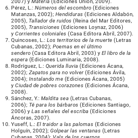
2007) y
Materia
(Ediciones Unión, 2009).
Pérez, L.:
Números del escombro
(Ediciones
Matanzas, 2002);
Hendiduras
(Ediciones Aldabón,
2005),
Tallador de ruidos
(Reina del Mar Editores,
2005),
Transiciones
(Ediciones Loynaz, 2006)
y
Corrientes
coloniales
(Casa Editora Abril, 2007).
Quincoses, L.:
Los territorios de la muerte
(Letras
Cubanas, 2002);
Poemas en el último
sendero
(Casa Editora Abril, 2003) y
El libro de la
espera
(Ediciones Luminaria, 2008).
Rodríguez, L.:
Querida lluvia
(Ediciones Ácana,
2002);
Zapatos para no volver
(Ediciones Ávila,
2004);
Instalando me
(Ediciones Ácana, 2005)
y
Ciudad de pobres corazones
(Ediciones Ácana,
2008).
Sánchez, Y.:
Maldita sea
(Letras Cubanas,
2006);
Té para los bárbaros
(Ediciones Santiago,
2006) y
Las señales del escriba
(Ediciones
Áncoras, 2007).
Yuseff, L.:
El traidor a las palomas
(Ediciones
Holguín, 2002);
Golpear las ventanas
(Letras
Cubanas, 2004);
Vals de los cuerpos