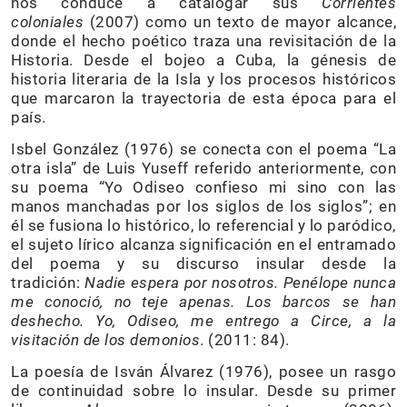
nos conduce a catalogar sus
Corrientes
coloniales
(2007) como un texto de mayor alcance,
donde el hecho poético traza una revisitación de la
Historia. Desde el bojeo a Cuba, la génesis de
historia literaria de la Isla y los procesos históricos
que marcaron la trayectoria de esta época para el
país.
Isbel González (1976) se conecta con el poema “La
otra isla” de Luis Yuseff referido anteriormente, con
su poema “Yo Odiseo confieso mi sino con las
manos manchadas por los siglos de los siglos”; en
él se fusiona lo histórico, lo referencial y lo paródico,
el sujeto lírico alcanza significación en el entramado
del poema y su discurso insular desde la
tradición:
Nadie espera por nosotros. Penélope nunca
me conoció, no teje apenas. Los barcos se han
deshecho. Yo, Odiseo, me entrego a Circe, a la
visitación de los demonios
. (2011: 84).
La poesía de Isván Álvarez (1976), posee un rasgo
de continuidad sobre lo insular. Desde su primer