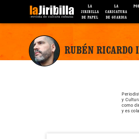
LA
LA
PO
JIRIBILLA
CARICATURA
DE PAPEL
DE GUARDIA
RUBÉN RICARDO 
Periodis
y Cultur
como dir
y es col