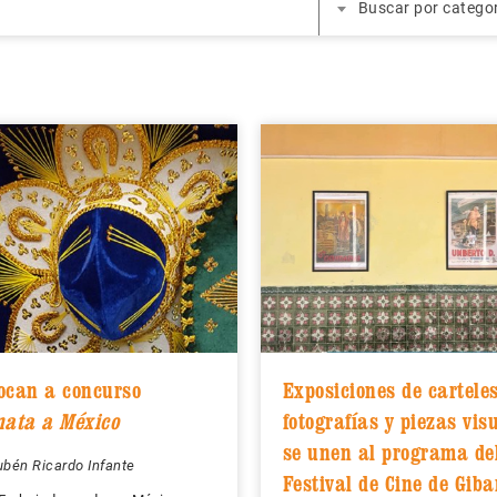
Buscar por catego
ocan a concurso
Exposiciones de carteles
nata a México
fotografías y piezas vis
se unen al programa de
bén Ricardo Infante
Festival de Cine de Giba