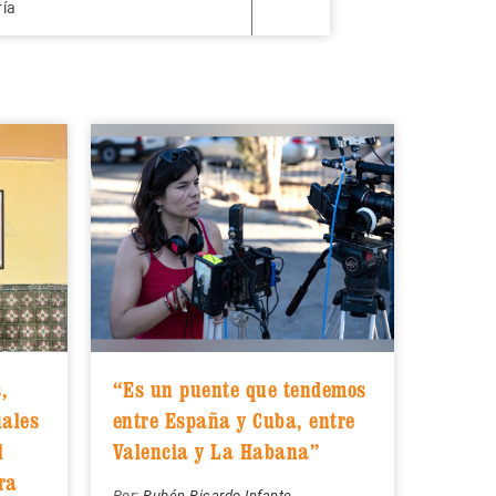
ría
,
“Es un puente que tendemos
uales
entre España y Cuba, entre
l
Valencia y La Habana”
ra
Por:
Rubén Ricardo Infante