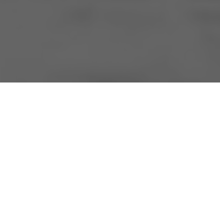
La oportunidad de respirar los aires de uno de los
escritores de todos los tiempos es un privilegio
para aquellos cubanos que en las salas de la casa
donde viviera el escritor, ensayista, narrador y poeta
José Lezama Lima, han permanecido en observación
después de haber sido inmunizados contra la
COVID-19 con la vacuna Abdala. Esta iniciativa
forma parte de una invitación que el Ministerio de
Cultura de Cuba hace a los artistas y creadores
cubanos para acompañar el proceso de vacunación
desde el arte y la cultura, a la cual se han sumado