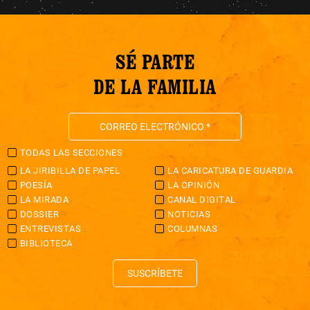
SÉ PARTE
DE LA FAMILIA
TODAS LAS SECCIONES
LA JIRIBILLA DE PAPEL
LA CARICATURA DE GUARDIA
POESÍA
LA OPINIÓN
LA MIRADA
CANAL DIGITAL
DOSSIER
NOTICIAS
ENTREVISTAS
COLUMNAS
BIBLIOTECA
SUSCRÍBETE