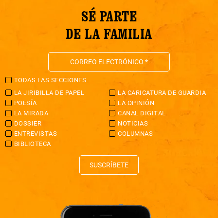
SÉ PARTE
DE LA FAMILIA
TODAS LAS SECCIONES
LA JIRIBILLA DE PAPEL
LA CARICATURA DE GUARDIA
POESÍA
LA OPINIÓN
LA MIRADA
CANAL DIGITAL
DOSSIER
NOTICIAS
ENTREVISTAS
COLUMNAS
BIBLIOTECA
SUSCRÍBETE