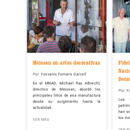
Meissen en artes decorativas
Fidel
Naci
Por:
Yosvanis Fornaris Garcell
Deco
En el MNAD, Michael Ray Albrecht,
directivo de Meissen, abordó los
Por:
Yo
principales hitos de esa manufactura
Los 
desde su surgimiento hasta la
patrim
actualidad.
han si
los in
VER MÁS
VER M