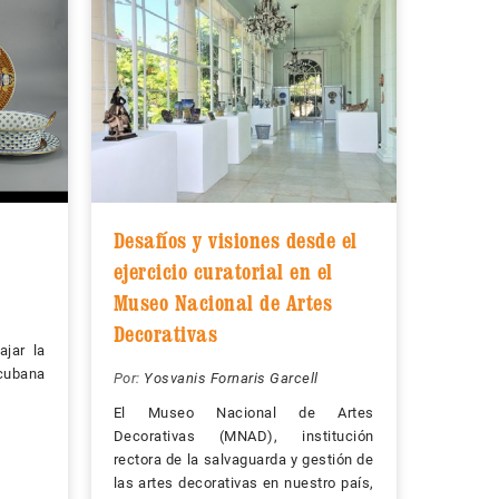
Desafíos y visiones desde el
ejercicio curatorial en el
Museo Nacional de Artes
Decorativas
ajar la
 cubana
Por:
Yosvanis Fornaris Garcell
El Museo Nacional de Artes
Decorativas (MNAD), institución
rectora de la salvaguarda y gestión de
las artes decorativas en nuestro país,