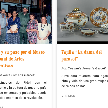
 y su paso por el Museo
Vajilla “La dama del
onal de Artes
parasol”
rativas
Por:
Yosvanis Fornaris Garcell
svanis Fornaris Garcell
Sirva esta muestra para agas
obra y vida de una gran mujer
vínculos de Fidel con el
de raíces chinas.
onio y la cultura de nuestro país
do evidentes y palpables desde
VER MÁS
icios mismos de la revolución.
ÁS