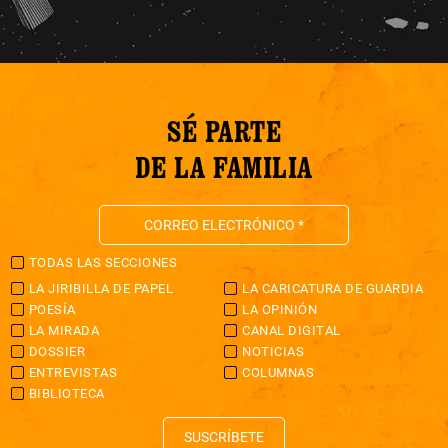
SÉ PARTE
DE LA FAMILIA
TODAS LAS SECCIONES
LA JIRIBILLA DE PAPEL
LA CARICATURA DE GUARDIA
POESÍA
LA OPINIÓN
LA MIRADA
CANAL DIGITAL
DOSSIER
NOTICIAS
ENTREVISTAS
COLUMNAS
BIBLIOTECA
SUSCRÍBETE