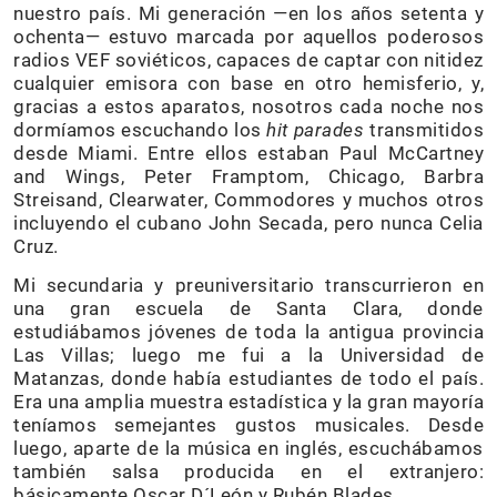
nuestro país. Mi generación —en los años setenta y
ochenta— estuvo marcada por aquellos poderosos
radios VEF soviéticos, capaces de captar con nitidez
cualquier emisora con base en otro hemisferio, y,
gracias a estos aparatos, nosotros cada noche nos
dormíamos escuchando los
hit parades
transmitidos
desde Miami. Entre ellos estaban Paul McCartney
and Wings, Peter Framptom, Chicago, Barbra
Streisand, Clearwater, Commodores y muchos otros
incluyendo el cubano John Secada, pero nunca Celia
Cruz.
Mi secundaria y preuniversitario transcurrieron en
una gran escuela de Santa Clara, donde
estudiábamos jóvenes de toda la antigua provincia
Las Villas; luego me fui a la Universidad de
Matanzas, donde había estudiantes de todo el país.
Era una amplia muestra estadística y la gran mayoría
teníamos semejantes gustos musicales. Desde
luego, aparte de la música en inglés, escuchábamos
también salsa producida en el extranjero:
básicamente Oscar D´León y Rubén Blades.