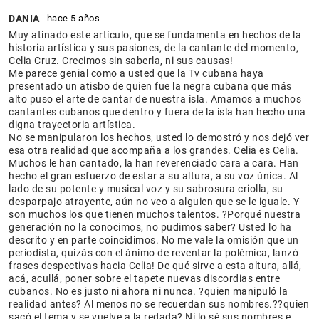
DANIA
hace 5 años
Muy atinado este artículo, que se fundamenta en hechos de la
historia artística y sus pasiones, de la cantante del momento,
Celia Cruz. Crecimos sin saberla, ni sus causas!
Me parece genial como a usted que la Tv cubana haya
presentado un atisbo de quien fue la negra cubana que más
alto puso el arte de cantar de nuestra isla. Amamos a muchos
cantantes cubanos que dentro y fuera de la isla han hecho una
digna trayectoria artística.
No se manipularon los hechos, usted lo demostró y nos dejó ver
esa otra realidad que acompaña a los grandes. Celia es Celia.
Muchos le han cantado, la han reverenciado cara a cara. Han
hecho el gran esfuerzo de estar a su altura, a su voz única. Al
lado de su potente y musical voz y su sabrosura criolla, su
desparpajo atrayente, aún no veo a alguien que se le iguale. Y
son muchos los que tienen muchos talentos. ?Porqué nuestra
generación no la conocimos, no pudimos saber? Usted lo ha
descrito y en parte coincidimos. No me vale la omisión que un
periodista, quizás con el ánimo de reventar la polémica, lanzó
frases despectivas hacia Celia! De qué sirve a esta altura, allá,
acá, acullá, poner sobre el tapete nuevas discordias entre
cubanos. No es justo ni ahora ni nunca. ?quien manipuló la
realidad antes? Al menos no se recuerdan sus nombres.??quien
sacó el tema y se vuelve a la redada? Ni lo sé sus nombres e