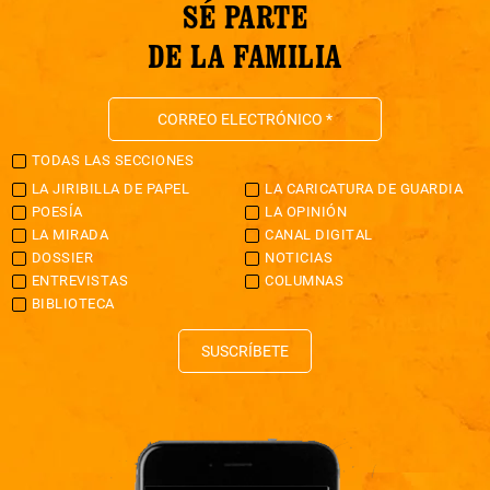
SÉ PARTE
DE LA FAMILIA
TODAS LAS SECCIONES
LA JIRIBILLA DE PAPEL
LA CARICATURA DE GUARDIA
POESÍA
LA OPINIÓN
LA MIRADA
CANAL DIGITAL
DOSSIER
NOTICIAS
ENTREVISTAS
COLUMNAS
BIBLIOTECA
SUSCRÍBETE