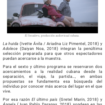
El Secadero
, producción audiovisual cubana.
La huida
(Ivette Ávila / Ariadna Liz Pimentel, 2018) y
Adolece
(Daiyan Noa, 2018) integran la penúltima
selección preparada para que otros espectadores
puedan acercarse a la muestra.
Para el sexto y último programa se reservaron dos
acercamientos a la realidad cubana desde la
separación, el viaje, la partida…, en ambas
propuestas se fundamenta esa búsqueda del
individuo por conocer más acerca del lugar en el que
vive.
Por esa razón
E
l último país
(Gretel Marín, 2018) y
Ángela
(Juan Pablo Daranas, 2018) sondean en las