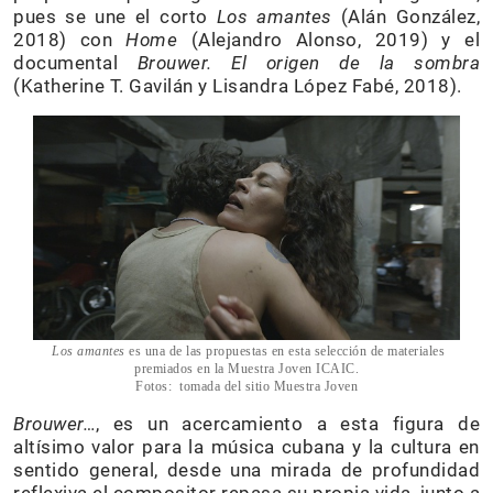
pues se une el corto
Los amantes
(Alán González,
2018) con
Home
(Alejandro Alonso, 2019) y el
documental
Brouwer. El origen de la sombra
(Katherine T. Gavilán y Lisandra López Fabé, 2018).
Los amantes
es una de las propuestas en esta selección de materiales
premiados en la Muestra Joven ICAIC.
Fotos: tomada del sitio Muestra Joven
Brouwer…
, es un acercamiento a esta figura de
altísimo valor para la música cubana y la cultura en
sentido general, desde una mirada de profundidad