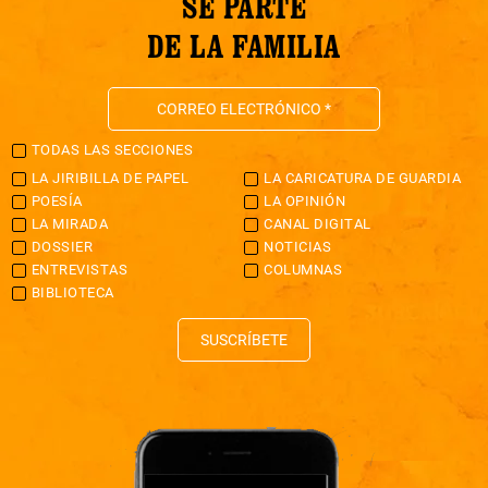
SÉ PARTE
DE LA FAMILIA
TODAS LAS SECCIONES
LA JIRIBILLA DE PAPEL
LA CARICATURA DE GUARDIA
POESÍA
LA OPINIÓN
LA MIRADA
CANAL DIGITAL
DOSSIER
NOTICIAS
ENTREVISTAS
COLUMNAS
BIBLIOTECA
SUSCRÍBETE