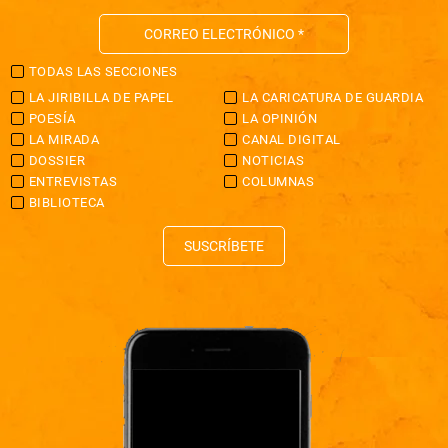
TODAS LAS SECCIONES
LA JIRIBILLA DE PAPEL
LA CARICATURA DE GUARDIA
POESÍA
LA OPINIÓN
LA MIRADA
CANAL DIGITAL
DOSSIER
NOTICIAS
ENTREVISTAS
COLUMNAS
BIBLIOTECA
SUSCRÍBETE