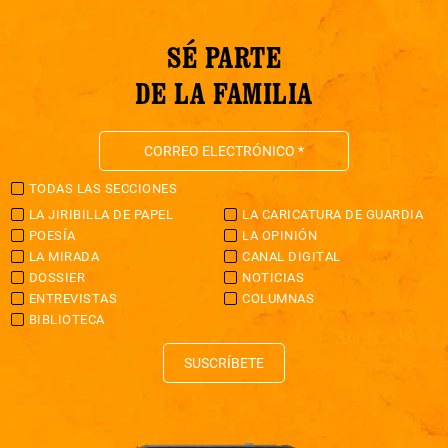
SÉ PARTE
DE LA FAMILIA
TODAS LAS SECCIONES
LA JIRIBILLA DE PAPEL
LA CARICATURA DE GUARDIA
POESÍA
LA OPINIÓN
LA MIRADA
CANAL DIGITAL
DOSSIER
NOTICIAS
ENTREVISTAS
COLUMNAS
BIBLIOTECA
SUSCRÍBETE