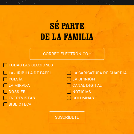
SÉ PARTE
DE LA FAMILIA
TODAS LAS SECCIONES
LA JIRIBILLA DE PAPEL
LA CARICATURA DE GUARDIA
POESÍA
LA OPINIÓN
LA MIRADA
CANAL DIGITAL
DOSSIER
NOTICIAS
ENTREVISTAS
COLUMNAS
BIBLIOTECA
SUSCRÍBETE