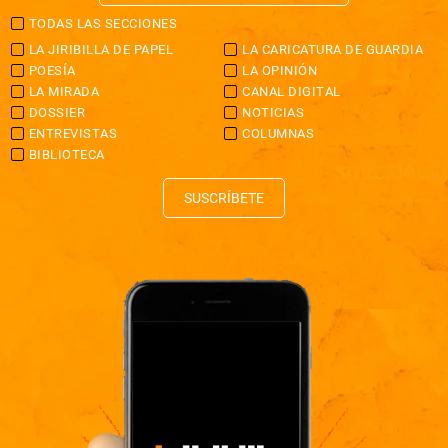
TODAS LAS SECCIONES
LA JIRIBILLA DE PAPEL
LA CARICATURA DE GUARDIA
POESÍA
LA OPINIÓN
LA MIRADA
CANAL DIGITAL
DOSSIER
NOTICIAS
ENTREVISTAS
COLUMNAS
BIBLIOTECA
SUSCRÍBETE