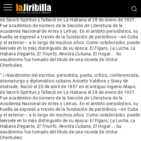
Seudónimo del escritor, periodista, poeta, crítico, conferencista,
dramaturgo y diplomático cubano Aniceto Valdivia y Sisay de
Andrade. Nació el 20 de abril de 1857 en el antiguo ingenio Mapo,
de Sancti Spíritus y falleció en La Habana el 28 de enero de 1927.
Fue académico de número de la Sección de Literatura de la
Academia Nacional de Artes y Letras. En el ámbito periodístico, su
huella se expresó a través de la fundación de periódicos —en Cuba
y el exterior— a lo largo de muchos años. Como colaborador, puede
leérsele en lo más distinguido de su época:
El Fígaro, La Lucha, La
Habana Elegante, El Triunfo, Revista Cubana, El Hogar
... Su
seudónimo fue tomado del título de una novela de Víctor
Cherbuliez.
" />
Seudónimo del escritor, periodista, poeta, crítico, conferencista,
dramaturgo y diplomático cubano Aniceto Valdivia y Sisay de
Andrade. Nació el 20 de abril de 1857 en el antiguo ingenio Mapo,
de Sancti Spíritus y falleció en La Habana el 28 de enero de 1927.
Fue académico de número de la Sección de Literatura de la
Academia Nacional de Artes y Letras. En el ámbito periodístico, su
huella se expresó a través de la fundación de periódicos —en Cuba
y el exterior— a lo largo de muchos años. Como colaborador, puede
leérsele en lo más distinguido de su época:
El Fígaro, La Lucha, La
Habana Elegante, El Triunfo, Revista Cubana, El Hogar
... Su
seudónimo fue tomado del título de una novela de Víctor
Cherbuliez.