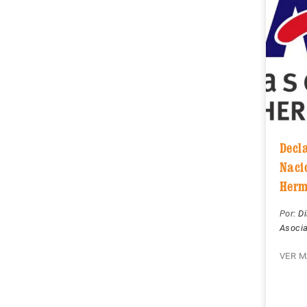
Decla
Naci
Herm
Por:
Di
Asoci
VER M