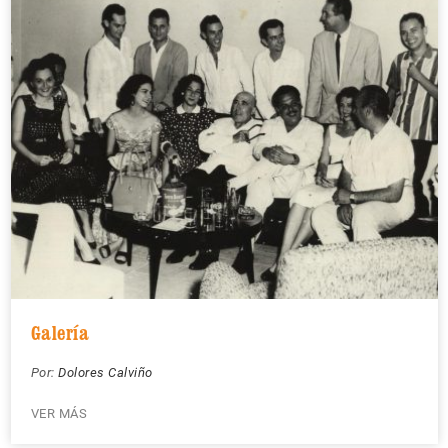
Galería
Por:
Dolores Calviño
VER MÁS