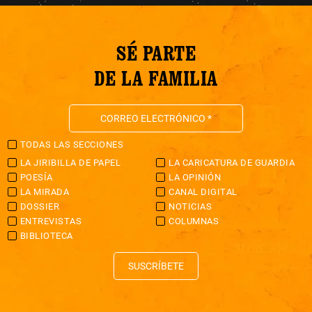
SÉ PARTE
DE LA FAMILIA
TODAS LAS SECCIONES
LA JIRIBILLA DE PAPEL
LA CARICATURA DE GUARDIA
POESÍA
LA OPINIÓN
LA MIRADA
CANAL DIGITAL
DOSSIER
NOTICIAS
ENTREVISTAS
COLUMNAS
BIBLIOTECA
SUSCRÍBETE