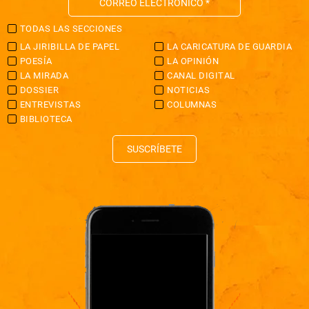
TODAS LAS SECCIONES
LA JIRIBILLA DE PAPEL
LA CARICATURA DE GUARDIA
POESÍA
LA OPINIÓN
LA MIRADA
CANAL DIGITAL
DOSSIER
NOTICIAS
ENTREVISTAS
COLUMNAS
BIBLIOTECA
SUSCRÍBETE