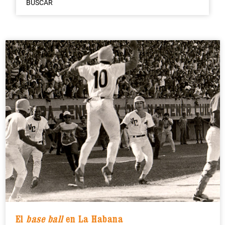
BUSCAR
El
base ball
en La Habana