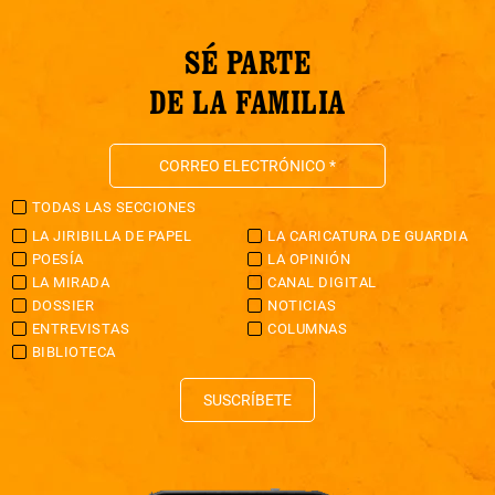
SÉ PARTE
DE LA FAMILIA
TODAS LAS SECCIONES
LA JIRIBILLA DE PAPEL
LA CARICATURA DE GUARDIA
POESÍA
LA OPINIÓN
LA MIRADA
CANAL DIGITAL
DOSSIER
NOTICIAS
ENTREVISTAS
COLUMNAS
BIBLIOTECA
SUSCRÍBETE