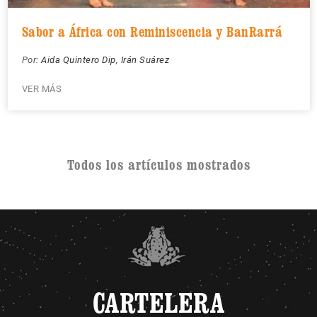
Sabor a África con Reminiscencia y BanRarrá
Por:
Aida Quintero Dip
,
Irán Suárez
VER MÁS
Todos los artículos mostrados
CARTELERA