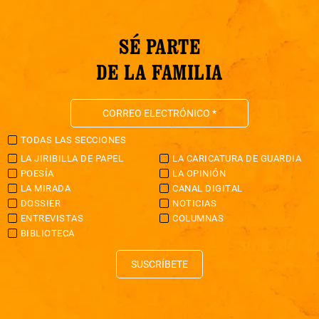
SÉ PARTE
DE LA FAMILIA
TODAS LAS SECCIONES
LA JIRIBILLA DE PAPEL
LA CARICATURA DE GUARDIA
POESÍA
LA OPINIÓN
LA MIRADA
CANAL DIGITAL
DOSSIER
NOTICIAS
ENTREVISTAS
COLUMNAS
BIBLIOTECA
SUSCRÍBETE