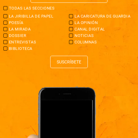
TODAS LAS SECCIONES
LA JIRIBILLA DE PAPEL
LA CARICATURA DE GUARDIA
POESÍA
LA OPINIÓN
LA MIRADA
CANAL DIGITAL
DOSSIER
NOTICIAS
ENTREVISTAS
COLUMNAS
BIBLIOTECA
SUSCRÍBETE