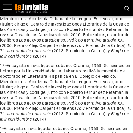
Ensayista e investigador cubano. Granma, 1963. Se licenció en
Letras por la Universidad de La Habana y realizó la maestría y el
doctorado en Literatura Hispánica en El Colegio de México.
Miembro de la Academia Cubana de la Lengua. Es investigador
titular; dirige el Centro de Investigaciones Literarias de la Casa de
las Américas y codirige, junto con Roberto Fernández Retamar, la
revista Casa de las Américas desde 2010. Entre otros, es autor de
los libros
Los nuevos paradigmas. Prólogo narrativo al siglo XXI
(2006, Premio Alejo Carpentier de ensayo y Premio de la Crítica),
El
71: anatomía de una crisis
(2013, Premio de la Crítica), y
Elogio de
la incertidumbre
(2014).
" />
Ensayista e investigador cubano. Granma, 1963. Se licenció en
Letras por la Universidad de La Habana y realizó la maestría y el
doctorado en Literatura Hispánica en El Colegio de México.
Miembro de la Academia Cubana de la Lengua. Es investigador
titular; dirige el Centro de Investigaciones Literarias de la Casa de
las Américas y codirige, junto con Roberto Fernández Retamar, la
revista Casa de las Américas desde 2010. Entre otros, es autor de
los libros
Los nuevos paradigmas. Prólogo narrativo al siglo XXI
(2006, Premio Alejo Carpentier de ensayo y Premio de la Crítica),
El
71: anatomía de una crisis
(2013, Premio de la Crítica), y
Elogio de
la incertidumbre
(2014).
">
Ensayista e investigador cubano. Granma, 1963. Se licenció en