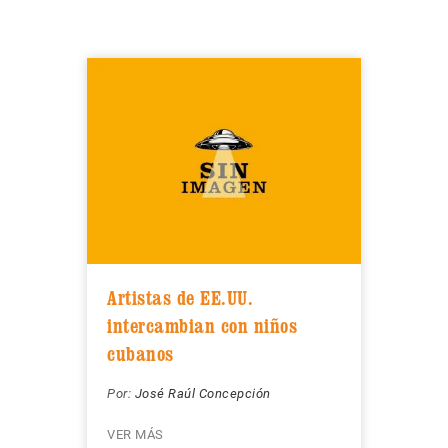
Artistas de EE.UU.
intercambian con niños
cubanos
Por:
José Raúl Concepción
VER MÁS