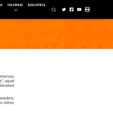
AS
COLUMNAS
BIBLIOTECA
nterroso
”, aquel
densidad
panadero,
lo mítico