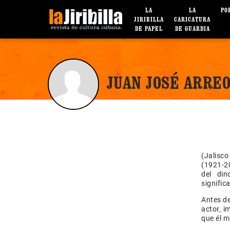
LA
LA
PO
JIRIBILLA
CARICATURA
DE PAPEL
DE GUARDIA
JUAN JOSÉ ARRE
(Jalisc
(1921-20
del din
signific
Antes de
actor, i
que él m