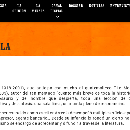
ESÍA
LA
LA
CANAL
DOSSIER
NOTICIAS
ENTREVIST
OPINIÓN
MIRADA
DIGITAL
OLA
o 1918-2001), que anticipa con mucho al guatemalteco Tito Mo
03), autor del tan mentado “cuento más breve de toda la historia
osaurio y del hombre que despierta, toda una lección de 
ativa y de síntesis: una sola línea, un mundo pleno de resonancias.
 ser conocido como escritor Arreola desempeñó múltiples oficios: 
mpresor, agente bancario… Desde su infancia lo rondó un cierto ha
ismo se encargó de acrecentar y difundir a travésde la literatura.