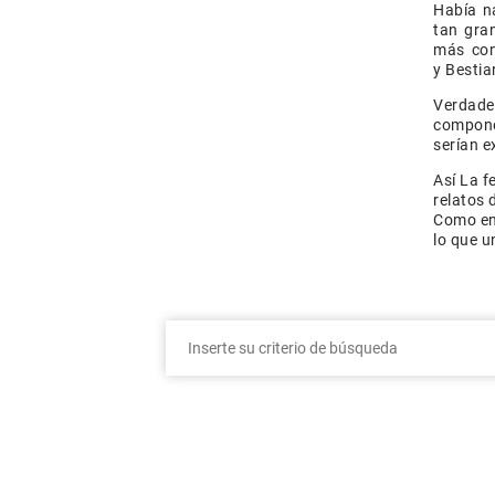
Había n
tan gra
más con
y Bestia
Verdade
compone
serían e
Así La f
relatos 
Como en 
lo que u