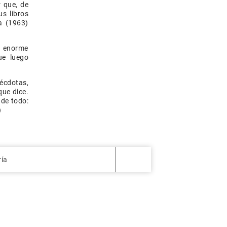
 que, de
s libros
a (1963)
n enorme
ue luego
nécdotas,
que dice.
 de todo:
)
ría