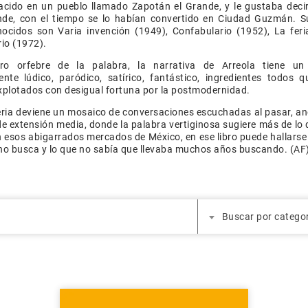
acido en un pueblo llamado Zapotán el Grande, y le gustaba decir
nde, con el tiempo se lo habían convertido en Ciudad Guzmán. Su
ocidos son Varia invención (1949), Confabulario (1952), La feri
rio (1972).
ro orfebre de la palabra, la narrativa de Arreola tiene u
nte lúdico, paródico, satírico, fantástico, ingredientes todos q
xplotados con desigual fortuna por la postmodernidad.
eria deviene un mosaico de conversaciones escuchadas al pasar, a
de extensión media, donde la palabra vertiginosa sugiere más de lo 
esos abigarrados mercados de México, en ese libro puede hallarse
no busca y lo que no sabía que llevaba muchos años buscando. (AF
Buscar por catego