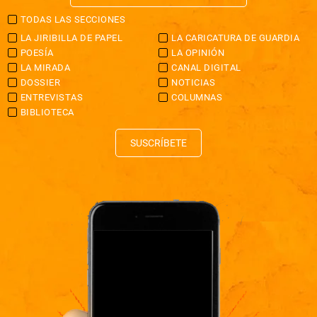
TODAS LAS SECCIONES
LA JIRIBILLA DE PAPEL
LA CARICATURA DE GUARDIA
POESÍA
LA OPINIÓN
LA MIRADA
CANAL DIGITAL
DOSSIER
NOTICIAS
ENTREVISTAS
COLUMNAS
BIBLIOTECA
SUSCRÍBETE