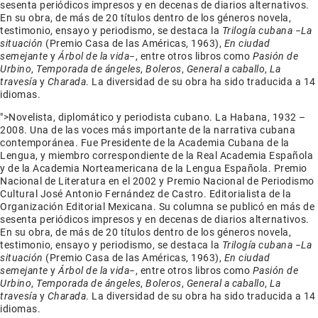
sesenta periódicos impresos y en decenas de diarios alternativos.
En su obra, de más de 20 títulos dentro de los géneros novela,
testimonio, ensayo y periodismo, se destaca la
Trilogía cubana
−
La
situación
(Premio Casa de las Américas, 1963),
En ciudad
semejante
y
Árbol de la vida
−, entre otros libros como
Pasión de
Urbino
,
Temporada de ángeles
,
Boleros
,
General a caballo
,
La
travesía
y
Charada
. La diversidad de su obra ha sido traducida a 14
idiomas.
">
Novelista, diplomático y periodista cubano. La Habana, 1932 –
2008. Una de las voces más importante de la narrativa cubana
contemporánea. Fue Presidente de la Academia Cubana de la
Lengua, y miembro correspondiente de la Real Academia Española
y de la Academia Norteamericana de la Lengua Española. Premio
Nacional de Literatura en el 2002 y Premio Nacional de Periodismo
Cultural José Antonio Fernández de Castro. Editorialista de la
Organización Editorial Mexicana. Su columna se publicó en más de
sesenta periódicos impresos y en decenas de diarios alternativos.
En su obra, de más de 20 títulos dentro de los géneros novela,
testimonio, ensayo y periodismo, se destaca la
Trilogía cubana
−
La
situación
(Premio Casa de las Américas, 1963),
En ciudad
semejante
y
Árbol de la vida
−, entre otros libros como
Pasión de
Urbino
,
Temporada de ángeles
,
Boleros
,
General a caballo
,
La
travesía
y
Charada
. La diversidad de su obra ha sido traducida a 14
idiomas.