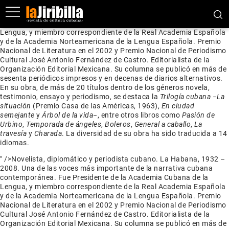
Novelista, diplomático y periodista cubano. La Habana, 1932 –
2008. Una de las voces más importante de la narrativa cubana
contemporánea. Fue Presidente de la Academia Cubana de la
Lengua, y miembro correspondiente de la Real Academia Española
y de la Academia Norteamericana de la Lengua Española. Premio
Nacional de Literatura en el 2002 y Premio Nacional de Periodismo
Cultural José Antonio Fernández de Castro. Editorialista de la
Organización Editorial Mexicana. Su columna se publicó en más de
sesenta periódicos impresos y en decenas de diarios alternativos.
En su obra, de más de 20 títulos dentro de los géneros novela,
testimonio, ensayo y periodismo, se destaca la
Trilogía cubana
−
La
situación
(Premio Casa de las Américas, 1963),
En ciudad
semejante
y
Árbol de la vida
−, entre otros libros como
Pasión de
Urbino
,
Temporada de ángeles
,
Boleros
,
General a caballo
,
La
travesía
y
Charada
. La diversidad de su obra ha sido traducida a 14
idiomas.
" />
Novelista, diplomático y periodista cubano. La Habana, 1932 –
2008. Una de las voces más importante de la narrativa cubana
contemporánea. Fue Presidente de la Academia Cubana de la
Lengua, y miembro correspondiente de la Real Academia Española
y de la Academia Norteamericana de la Lengua Española. Premio
Nacional de Literatura en el 2002 y Premio Nacional de Periodismo
Cultural José Antonio Fernández de Castro. Editorialista de la
Organización Editorial Mexicana. Su columna se publicó en más de