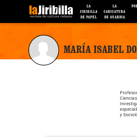
LA
LA
PO
JIRIBILLA
CARICATURA
DE PAPEL
DE GUARDIA
MARÍA ISABEL D
Profeso
Ciencia
Investi
especial
y Sociol