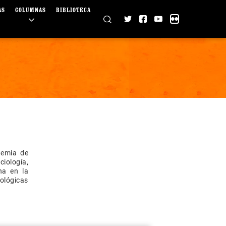
AS
COLUMNAS
BIBLIOTECA
demia de
iología,
na en la
cológicas