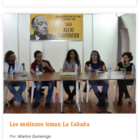
Los onelianos toman La Cabaña
Por:
Marlon Duménigo