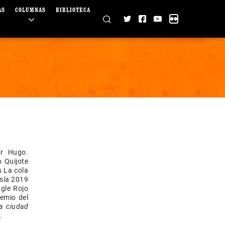
AS
COLUMNAS
BIBLIOTECA
or Hugo.
 Quijote
s La cola
sía 2019
gle Rojo
remio del
a ciudad
.