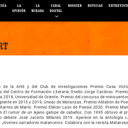
ESÍA
LA
LA
CANAL
DOSSIER
NOTICIAS
ENTREVIST
OPINIÓN
MIRADA
DIGITAL
RT
 de la AHS y del Club de investigaciones Premio Casa Víct
o del Centro de Formación Literaria Onelio Jorge Cardoso. Premio
a 2018, Universidad de Oriente. Premio del concurso de minicuento
rpiente en 2015 y 2019, Uneac de Matanzas. Premio Aldabón de Poe
itantes de Marte.
Premio Eliécer Lazo de Poesía 2020. Premio Man
on
El rumor de un lejano galope de caballos
. Con
1995
obtuvo el p
o debate José Jacinto Milanés 2019. Aparece en la antología
L
. Jóvenes narradores matanceros.
Colabora con la revista
Matanzas