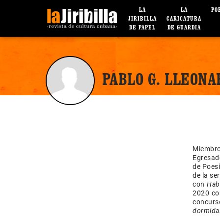
LA
LA
PO
JIRIBILLA
CARICATURA
DE PAPEL
DE GUARDIA
PABLO G. LLEONA
Miembro
Egresad
de Poesí
de la se
con
Hab
2020 c
concurs
dormida