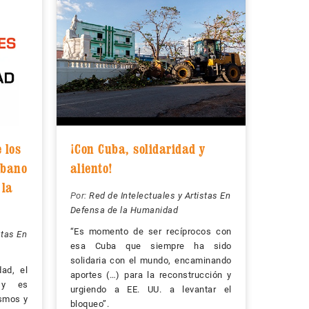
 los
¡Con Cuba, solidaridad y
ubano
aliento!
 la
Por:
Red de Intelectuales y Artistas En
Defensa de la Humanidad
“Es momento de ser recíprocos con
stas En
esa Cuba que siempre ha sido
solidaria con el mundo, encaminando
dad, el
aportes (…) para la reconstrucción y
 y es
urgiendo a EE. UU. a levantar el
ismos y
bloqueo”.