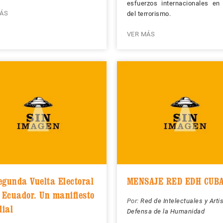
esfuerzos internacionales en
ÁS
del terrorismo.
VER MÁS
egunda Vuelta Electoral
MENSAJE RED EDH CUB
l Ecuador. Un manifiesto
Por:
Red de Intelectuales y Arti
ial
Defensa de la Humanidad