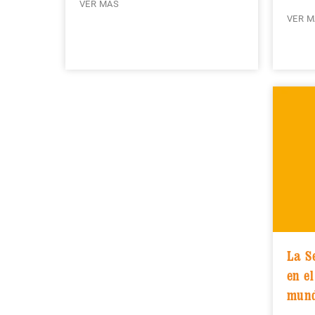
VER MÁS
VER M
La S
en e
mund