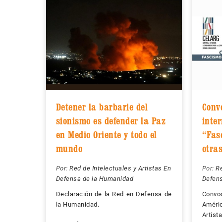
Detener la barbarie del
Conv
sionismo es defender la Paz
inte
en Medio Oriente y todo el
“Fas
mundo
otra
Por:
Red de Intelectuales y Artistas En
Por:
Re
Defensa de la Humanidad
Defen
Declaración de la Red en Defensa de
Convo
la Humanidad.
Améric
Artist