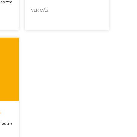
 contra
VER MÁS
A
stas En