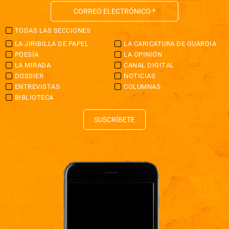
TODAS LAS SECCIONES
LA JIRIBILLA DE PAPEL
LA CARICATURA DE GUARDIA
POESÍA
LA OPINIÓN
LA MIRADA
CANAL DIGITAL
DOSSIER
NOTICIAS
ENTREVISTAS
COLUMNAS
BIBLIOTECA
SUSCRÍBETE