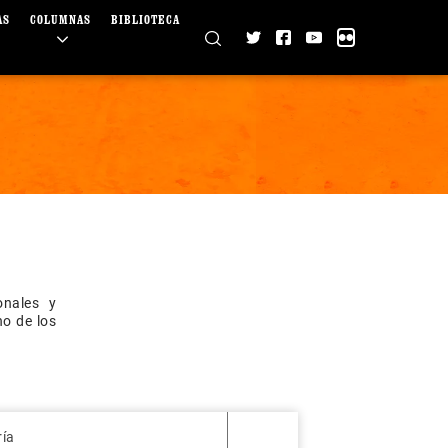
AS
COLUMNAS
BIBLIOTECA
onales y
no de los
ría