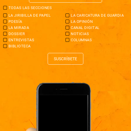
TODAS LAS SECCIONES
LA JIRIBILLA DE PAPEL
LA CARICATURA DE GUARDIA
POESÍA
LA OPINIÓN
LA MIRADA
CANAL DIGITAL
DOSSIER
NOTICIAS
ENTREVISTAS
COLUMNAS
BIBLIOTECA
SUSCRÍBETE