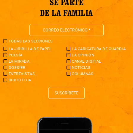
SÉ PARTE
DE LA FAMILIA
TODAS LAS SECCIONES
LA JIRIBILLA DE PAPEL
LA CARICATURA DE GUARDIA
POESÍA
LA OPINIÓN
LA MIRADA
CANAL DIGITAL
DOSSIER
NOTICIAS
ENTREVISTAS
COLUMNAS
BIBLIOTECA
SUSCRÍBETE