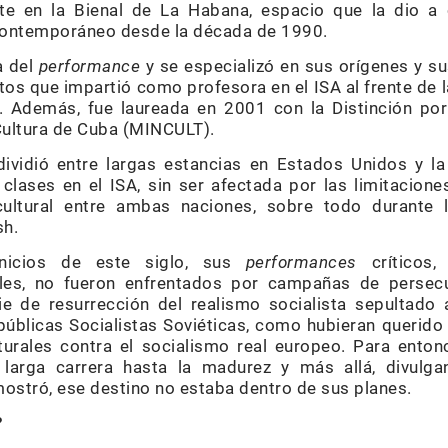
nte en la Bienal de La Habana, espacio que la dio a 
 contemporáneo desde la década de 1990.
a del
performance
y se especializó en sus orígenes y su
os que impartió como profesora en el ISA al frente de l
a. Además, fue laureada en 2001 con la Distinción por
 Cultura de Cuba (MINCULT).
dividió entre largas estancias en Estados Unidos y la
us clases en el ISA, sin ser afectada por las limitacio
cultural entre ambas naciones, sobre todo durante l
sh.
nicios de este siglo, sus
performances
críticos,
les, no fueron enfrentados por campañas de persecuc
 de resurrección del realismo socialista sepultado 
públicas Socialistas Soviéticas, como hubieran querido
turales contra el socialismo real europeo. Para entonc
 larga carrera hasta la madurez y más allá, divulga
stró, ese destino no estaba dentro de sus planes.
?