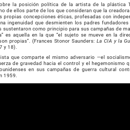
bre la posición política de la artista de la plástica
o de ellos parte de los que consideran que la creador
s propias concepciones éticas, profesadas con indepe
na ingenuidad que desmienten los padres fundadores 
nes sustentaron como principio para sus campañas de man
” es aquella en la que “el sujeto se mueve en la dire
son propias”. (Frances Stonor Saunders:
La CIA y la Gue
7 y 18).
tista que comparte el mismo adversario —el socialis
uerza de gravedad hacia el control y el hegemonismo q
dounidenses en sus campañas de guerra cultural con
en 1959.