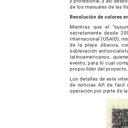
y profesional, y así dese
de los manuales de las l
Revolución de colores e
Mientras que el “susur
secretamente desde 200
Internacional (USAID), in
de la playa Jibacoa, co
sublevación antisocialist
latinoamericanos, quiene
evento, para lo cual comp
propio líder del proyecto
Los detalles de este int
de noticias AP, de fáci
operación por parte de la