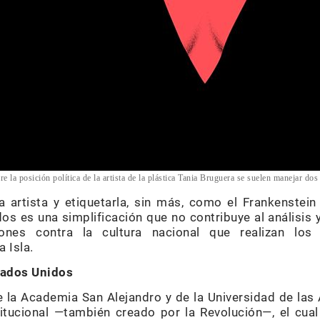
re la posición política de la artista de la plástica Tania Bruguera se suelen manejar dos
la artista y etiquetarla, sin más, como el Frankenstei
os es una simplificación que no contribuye al análisis
iones contra la cultura nacional que realizan los
a Isla.
tados Unidos
 la Academia San Alejandro y de la Universidad de las A
titucional —también creado por la Revolución—, el cual 