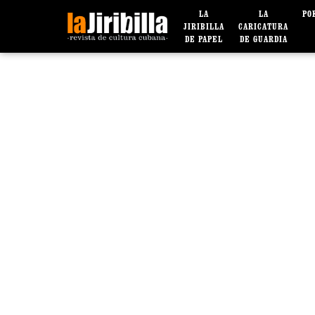
LA
LA
PO
JIRIBILLA
CARICATURA
DE PAPEL
DE GUARDIA