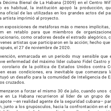
la Décima Bienal de La Habana (2009) en el Centro Wi
o es habitual, la institución apoyó la producción, q
na oficial de las utilizadas en los grandes actos del paí
 artista imprimió al proyecto.
n exposiciones de metáforas más o menos implícitas, y 
m en retablo para que miembros de organizaciones
lucionario, como oradores desde el estrado alegórico, 
venes artistas que participaron en la acción; hecho que 
spués, el 27 de noviembre de 2020.
ervención, enmarcada en un período muy sensible que 
rave enfermedad del máximo líder cubano Fidel Castro y 
 corolario de la política de Estados Unidos contra
en esas condiciones, era inevitable que comenzara l
tituyó un desafío para la comunidad de Inteligencia de 
zos cruzados.
menzaron a forzar el mismo 30 de julio, cuando unos d
 en La Habana recurrieron al líder de un grupo de j
Capote —en realidad agente de la seguridad cubana— para
, junto a los grupúsculos, hacia la confrontación en el se