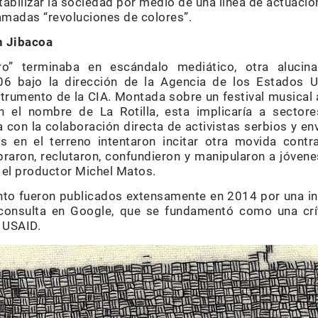
stabilizar la sociedad por medio de una línea de actuación
lamadas “revoluciones de colores”.
n Jibacoa
ro” terminaba en escándalo mediático, otra alucin
6 bajo la dirección de la Agencia de los Estados Un
strumento de la CIA. Montada sobre un festival musical 
n el nombre de La Rotilla, esta implicaría a sector
a con la colaboración directa de activistas serbios y 
s en el terreno intentaron incitar otra movida contr
raron, reclutaron, confundieron y manipularon a jóvenes
, el productor Michel Matos.
ento fueron publicados extensamente en 2014 por una in
l consulta en Google, que se fundamentó como una crí
 USAID.