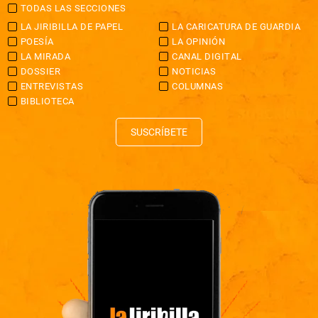
TODAS LAS SECCIONES
LA JIRIBILLA DE PAPEL
LA CARICATURA DE GUARDIA
POESÍA
LA OPINIÓN
LA MIRADA
CANAL DIGITAL
DOSSIER
NOTICIAS
ENTREVISTAS
COLUMNAS
BIBLIOTECA
SUSCRÍBETE