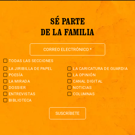
SÉ PARTE
DE LA FAMILIA
TODAS LAS SECCIONES
LA JIRIBILLA DE PAPEL
LA CARICATURA DE GUARDIA
POESÍA
LA OPINIÓN
LA MIRADA
CANAL DIGITAL
DOSSIER
NOTICIAS
ENTREVISTAS
COLUMNAS
BIBLIOTECA
SUSCRÍBETE